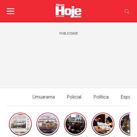
PUBLICIDADE
Umuarama
Policial
Política
Esport
Edição I