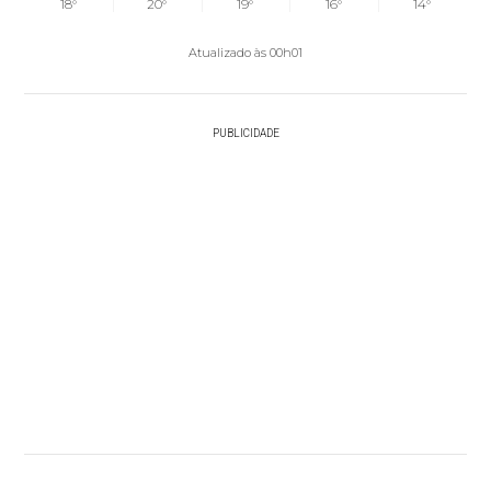
18°
20°
19°
16°
14°
Atualizado às 00h01
PUBLICIDADE