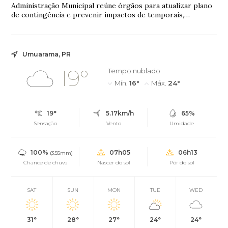
Administração Municipal reúne órgãos para atualizar plano
de contingência e prevenir impactos de temporais,
alagamentos e ventanias na cidade
Umuarama, PR
19°
Tempo nublado
Mín.
16°
Máx.
24°
19°
5.17km/h
65%
Sensação
Vento
Umidade
100%
07h05
06h13
(3.55mm)
Chance de chuva
Nascer do sol
Pôr do sol
SAT
SUN
MON
TUE
WED
31°
28°
27°
24°
24°