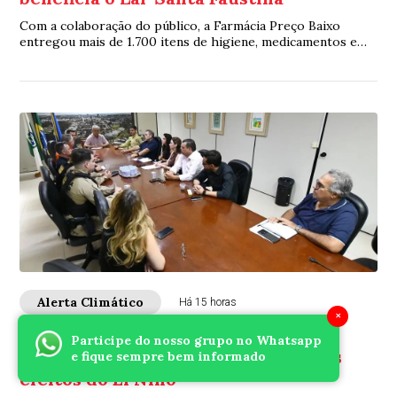
Com a colaboração do público, a Farmácia Preço Baixo
entregou mais de 1.700 itens de higiene, medicamentos e
vitaminas para a instituição
Alerta Climático
Há 15 horas
×
Prefeitura de Umuarama discute
Participe do nosso grupo no Whatsapp
medidas preventivas para possíveis
e fique sempre bem informado
efeitos do El Niño