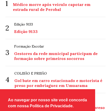
1
Médico morre após veículo capotar em
estrada rural de Perobal
Edição 9133
2
Edição 9133
Formação Escolar
3
Gestores da rede municipal participam de
formação sobre primeiros socorros
COLISÃO E PRISÃO
4
Gol bate em carro estacionado e motorista é
preso por embriaguez em Umuarama
Ao navegar por nosso site você concorda
PRISÃO EM UMUARAMA
5
com nossa Política de Privacidade.
Condenado por estupro de vulnerável é preso