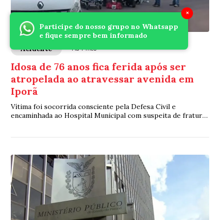
×
Participe do nosso grupo no Whatsapp
e fique sempre bem informado
Acidente
Há 1 mês
Idosa de 76 anos fica ferida após ser
atropelada ao atravessar avenida em
Iporã
Vítima foi socorrida consciente pela Defesa Civil e
encaminhada ao Hospital Municipal com suspeita de fratura
na face