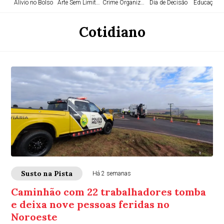
Alívio no Bolso
Arte Sem Limites
Crime Organizado
Dia de Decisão
Educação e
Cotidiano
Susto na Pista
Há 2 semanas
Caminhão com 22 trabalhadores tomba
e deixa nove pessoas feridas no
Noroeste