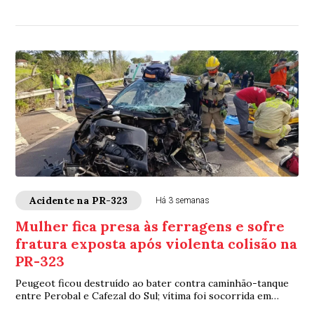
Acidente na PR-323
Há 3 semanas
Mulher fica presa às ferragens e sofre
fratura exposta após violenta colisão na
PR-323
Peugeot ficou destruído ao bater contra caminhão-tanque
entre Perobal e Cafezal do Sul; vítima foi socorrida em
estado grave para Umuarama