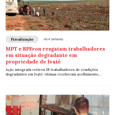
Fiscalização
Há 4 semanas
MPT e BPFron resgatam trabalhadores
em situação degradante em
propriedade de Ivaté
Ação integrada retirou 18 trabalhadores de condições
degradantes em Ivaté; vítimas receberam acolhimento,
acertos salariais e foram encaminhadas pela PF