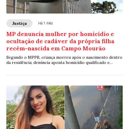
Justiça
Há 1 mês
MP denuncia mulher por homicídio e
ocultação de cadáver da própria filha
recém-nascida em Campo Mourão
Segundo o MPPR, criança morreu após o nascimento dentro
da residência; denúncia aponta homicídio qualificado e
ocultação do corpo da bebê em uma sacola plástica