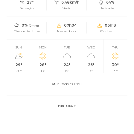
27°
6.48km/h
64%
Sensação
Vento
Umidade
0%
07h04
06h13
(0mm)
Chance de chuva
Nascer do sol
Pôr do sol
SUN
MON
TUE
WED
THU
29°
28°
24°
26°
30°
20°
19°
15°
15°
19°
Atualizado às 12h01
PUBLICIDADE