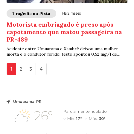
Tragédia na Pista
Há 2 meses
Motorista embriagado é preso após
capotamento que matou passageira na
PR-489
Acidente entre Umuarama e Xambrê deixou uma mulher
morta e o condutor ferido; teste apontou 0,52 mg/l de
álcool
1
2
3
4
Umuarama, PR
26°
Parcialmente nublado
Mín.
17°
Máx.
30°