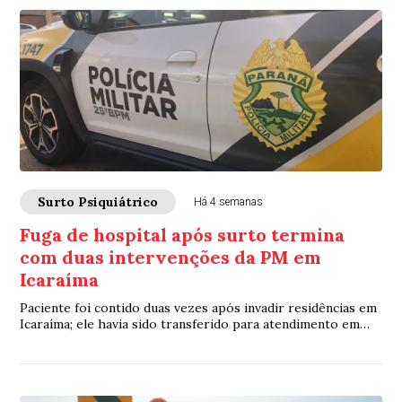
Surto Psiquiátrico
Há 4 semanas
Fuga de hospital após surto termina
com duas intervenções da PM em
Icaraíma
Paciente foi contido duas vezes após invadir residências em
Icaraíma; ele havia sido transferido para atendimento em
Umuarama