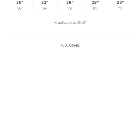
26°
32°
28°
28°
26°
18°
18°
19°
19°
17°
Atualizado às 06h01
PUBLICIDADE