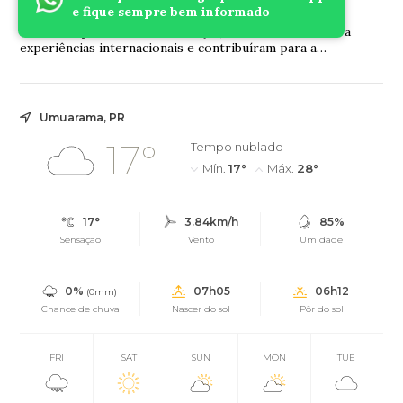
Piquiri
e fique sempre bem informado
Iniciativas já formaram lideranças, levaram associados a
experiências internacionais e contribuíram para a
governança da cooperativa
Umuarama, PR
17°
Tempo nublado
Mín.
17°
Máx.
28°
17°
3.84km/h
85%
Sensação
Vento
Umidade
0%
07h05
06h12
(0mm)
Chance de chuva
Nascer do sol
Pôr do sol
FRI
SAT
SUN
MON
TUE