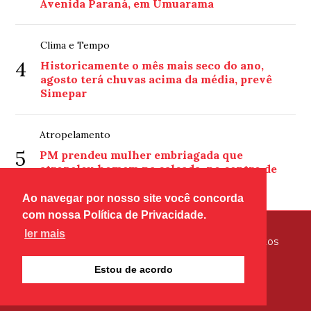
Avenida Paraná, em Umuarama
Clima e Tempo
4
Historicamente o mês mais seco do ano,
agosto terá chuvas acima da média, prevê
Simepar
Atropelamento
5
PM prendeu mulher embriagada que
atropelou homem na calçada, no centro de
Umuarama
Ao navegar por nosso site você concorda
com nossa Política de Privacidade.
ler mais
© Copyright 2026 - Tribuna Hoje - Todos os direitos
reservados
Estou de acordo