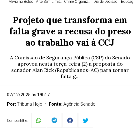
Alívio no Bolso
Arte Sem Limites
Crime Organizado
Dia de Decisão
Educação e
Projeto que transforma em
falta grave a recusa do preso
ao trabalho vai à CCJ
A Comissão de Segurança Pública (CSP) do Senado
aprovou nesta terça-feira (2) a proposta do
senador Alan Rick (Republicanos-AC) para tornar
falta g...
02/12/2025 às 19h17
Por:
Tribuna Hoje
Fonte:
Agência Senado
Compartilhe: