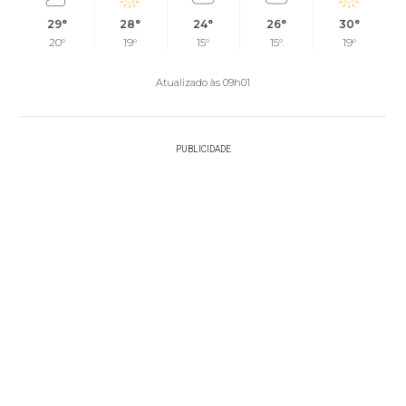
29°
28°
24°
26°
30°
20°
19°
15°
15°
19°
Atualizado às 09h01
PUBLICIDADE