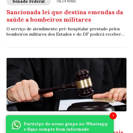
Senado Federal
Há 24 horas
Sancionada lei que destina emendas da
saúde a bombeiros militares
O serviço de atendimento pré-hospitalar prestado pelos
bombeiros militares dos Estados e do DF poderá receber
verbas de emendas parlamentares volta...
×
Senado Federal
Há 1 dia
Participe do nosso grupo no Whatsapp
e fique sempre bem informado
Lei aumenta penas para crimes sexuais