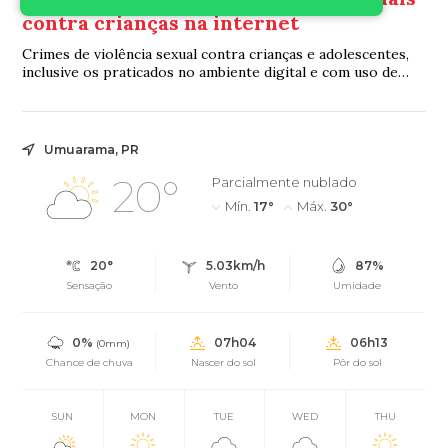
contra crianças na internet
Crimes de violência sexual contra crianças e adolescentes,
inclusive os praticados no ambiente digital e com uso de
inteligência artificial (IA), p...
Umuarama, PR
20°
Parcialmente nublado
Mín.
17°
Máx.
30°
20°
5.03km/h
87%
Sensação
Vento
Umidade
0%
07h04
06h13
(0mm)
Chance de chuva
Nascer do sol
Pôr do sol
SUN
MON
TUE
WED
THU