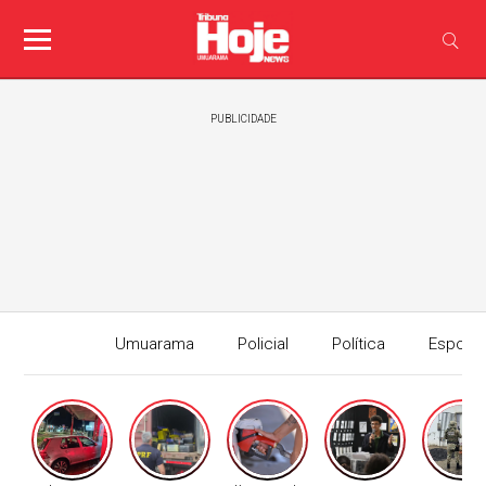
PUBLICIDADE
Umuarama
Policial
Política
Esport
Edição I