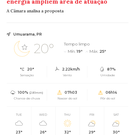
energia ampliem área de atuação
A Câmara analisa a proposta
Umuarama, PR
20°
Tempo limpo
Mín.
19°
Máx.
25°
20°
2.22km/h
87%
Sensação
Vento
Umidade
100%
07h03
06h14
(2.81mm)
Chance de chuva
Nascer do sol
Pôr do sol
TUE
WED
THU
FRI
SAT
23°
26°
32°
29°
30°