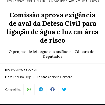
Perdeu o Controle
GOLPE NO TRÁFICO
Alívio no Bolso
Arte Sem Limites
Crime Orga
Comissão aprova exigência
de aval da Defesa Civil para
ligação de água e luz em área
de risco
O projeto de lei segue em análise na Câmara dos
Deputados
02/12/2025 às 22h20
Por:
Tribuna Hoje
Fonte:
Agência Câmara
Compartilhe: