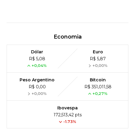
Economia
Dólar
Euro
R$ 5,08
R$ 5,87
+0,04%
+0,00%
Peso Argentino
Bitcoin
R$ 0,00
R$ 351,011,58
+0,00%
+0,27%
Ibovespa
172,513,42 pts
-1.73%