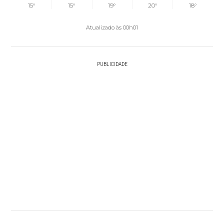
15°
15°
19°
20°
18°
Atualizado às 00h01
PUBLICIDADE