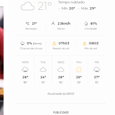
21°
Tempo nublado
Mín.
20°
Máx.
29°
21°
2.5km/h
81%
Sensação
Vento
Umidade
0%
07h03
06h13
(0mm)
Chance de chuva
Nascer do sol
Pôr do sol
MON
TUE
WED
THU
FRI
28°
24°
28°
26°
27°
18°
15°
16°
19°
15°
Atualizado às 00h01
PUBLICIDADE