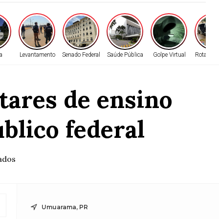
ca
Levantamento
Senado Federal
Saúde Pública
Golpe Virtual
Rota do 
itares de ensino
blico federal
ados
Umuarama, PR