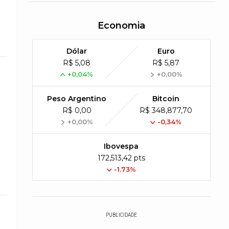
Economia
Dólar
Euro
R$ 5,08
R$ 5,87
+0,04%
+0,00%
Peso Argentino
Bitcoin
R$ 0,00
R$ 348,877,70
+0,00%
-0,34%
Ibovespa
172,513,42 pts
-1.73%
PUBLICIDADE