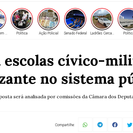
em Alta
Política
Ação Policial
Senado Federal
Ladrões Cercados
Políti
i escolas cívico-mil
izante no sistema pú
posta será analisada por comissões da Câmara dos Deput
Compartilhe: