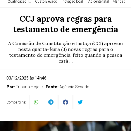
Qualificação TEA
Custo Elevado
Inovação local
Acidente fatal
Mandado Ju
CCJ aprova regras para
testamento de emergência
A Comissão de Constituição e Justiça (CCJ) aprovou
nesta quarta-feira (3) novas regras para o
testamento de emergência, feito quando a pessoa
está ...
03/12/2025 às 14h46
Por:
Tribuna Hoje
Fonte:
Agência Senado
Compartilhe: