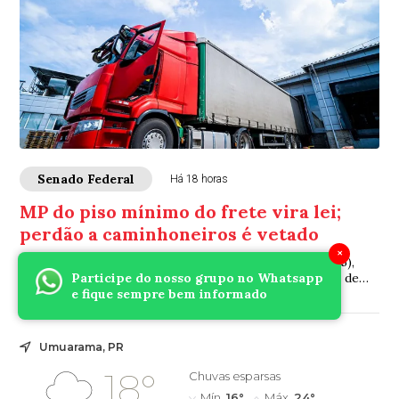
Senado Federal
Há 18 horas
MP do piso mínimo do frete vira lei;
perdão a caminhoneiros é vetado
×
A Presidência da República sancionou na quarta-feira (5),
com vetos, a lei que busca assegurar que contratantes de
Participe do nosso grupo no Whatsapp
caminhoneiros autônomos respeite...
e fique sempre bem informado
Umuarama, PR
18°
Chuvas esparsas
Mín.
16°
Máx.
24°