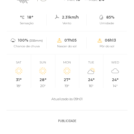
18°
2.31km/h
85%
Sensação
Vento
Umidade
100%
07h05
06h13
(3.55mm)
Chance de chuva
Nascer do sol
Pôr do sol
SAT
SUN
MON
TUE
WED
31°
28°
27°
24°
24°
18°
20°
19°
16°
14°
Atualizado às 09h01
PUBLICIDADE