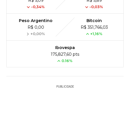
R$ 5,09
R$ 5,89
-0,34%
-0,03%
Peso Argentino
Bitcoin
R$ 0,00
R$ 351,766,03
+0,00%
+1,16%
Ibovespa
175,827,60 pts
0.16%
PUBLICIDADE