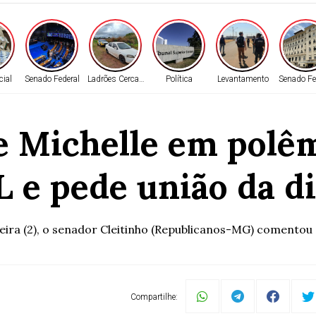
cial
Senado Federal
Ladrões Cercados
Política
Levantamento
Senado Fe
e Michelle em polêm
L e pede união da di
a (2), o senador Cleitinho (Republicanos-MG) comentou as 
Compartilhe: