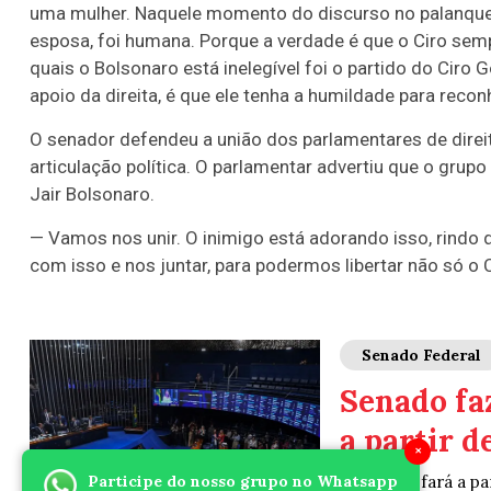
uma mulher. Naquele momento do discurso no palanque [n
esposa, foi humana. Porque a verdade é que o Ciro sem
quais o Bolsonaro está inelegível foi o partido do Ciro
apoio da direita, é que ele tenha a humildade para reco
O senador defendeu a união dos parlamentares de direit
articulação política. O parlamentar advertiu que o grupo
Jair Bolsonaro.
— Vamos nos unir. O inimigo está adorando isso, rindo 
com isso e nos juntar, para podermos libertar não só o C
Senado Federal
Senado fa
a partir d
×
Participe do nosso grupo no Whatsapp
O Senado fará a pa