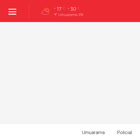
17
30
°C
°C
Umuarama, PR
Umuarama
Policial