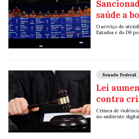
Sancionad
saúde a b
O serviço de atend
Estados e do DF po
Senado Federal
Lei aumen
contra cri
Crimes de violência
no ambiente digital 