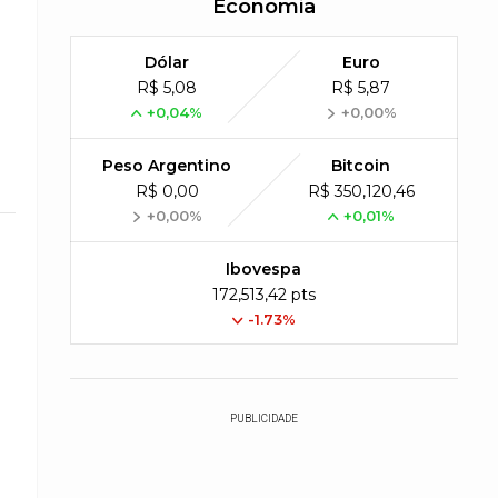
Economia
Dólar
Euro
R$ 5,08
R$ 5,87
+0,04%
+0,00%
Peso Argentino
Bitcoin
R$ 0,00
R$ 350,120,46
+0,00%
+0,01%
Ibovespa
172,513,42 pts
-1.73%
PUBLICIDADE