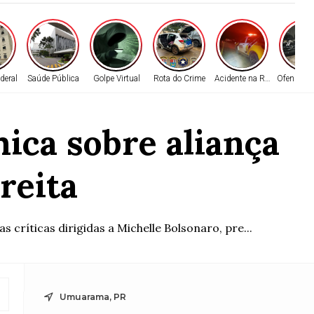
deral
Saúde Pública
Golpe Virtual
Rota do Crime
Acidente na Rodovia
Ofensiva P
ica sobre aliança
reita
críticas dirigidas a Michelle Bolsonaro, pre...
Umuarama, PR