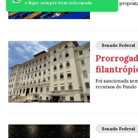
e fique sempre bem informado
para votar proposi
Senado Federal
Prorrogada
filantrópi
Foi sancionada sem 
recursos do Fundo 
Senado Federal