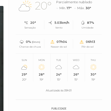
20°
Parcialmente nublado
Mín.
17°
Máx.
30°
20°
5.03km/h
87%
Sensação
Vento
Umidade
0%
07h04
06h13
(0mm)
Chance de chuva
Nascer do sol
Pôr do sol
SUN
MON
TUE
WED
THU
29°
28°
24°
26°
30°
20°
19°
15°
15°
19°
Atualizado às 09h01
PUBLICIDADE