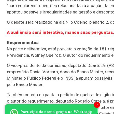
“para esclarecer questões relacionadas à atuação da e
apontou possíveis irregularidades na gestão e desconto
O debate será realizado na ala Nilo Coelho, plenário 2, 
A audiência será interativa, mande suas perguntas
Requerimentos
Na parte deliberativa, está prevista a votação de 181 
Previdência, Wolney Queiroz. O autor do requerimento é
O vice-presidente da comissão, deputado Duarte Jr. (
empresário Daniel Vorcaro, dono do Banco Master, recen
Ministério Público Federal e o INSS já apuram possíve
pelo Banco Master.
Também consta da pauta o pedido de quebra de sigilo b
o autor do requerimento, deputado Rogério Correia, é pr
×
administrativas do governo federal, interesses eleitorai
Participe do nosso grupo no Whatsapp
ligações com a família do governador de Minas Gerais