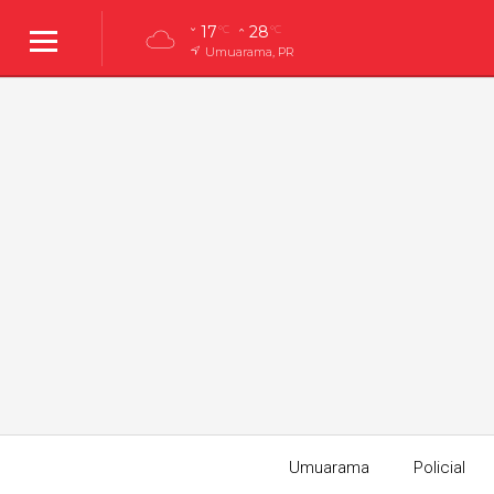
17
28
°C
°C
Umuarama, PR
Umuarama
Policial