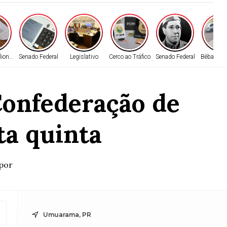
ionário
Senado Federal
Legislativo
Cerco ao Tráfico
Senado Federal
Bêbado ao
Confederação de
ta quinta
epor
Umuarama, PR