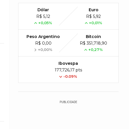
Dólar
Euro
R$ 5,12
R$ 5,92
+0,05%
+0,01%
Peso Argentino
Bitcoin
R$ 0,00
R$ 351,718,90
+0,00%
+0,27%
Ibovespa
177,726,17 pts
-0.09%
PUBLICIDADE