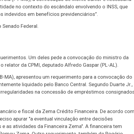
ntidade no contexto do escândalo envolvendo o INSS, que
s indevidos em benefícios previdenciários”.
do Senado Federal.
.
requerimentos. Um deles pede a convocação do ministro da
 o relator da CPMI, deputado Alfredo Gaspar (PL-AL).
PSB-MA), apresentou um requerimento para a convocação do
temente liquidado pelo Banco Central. Segundo Duarte Jr.,
is irregularidades na concessão de empréstimos consignado
ancário e fiscal da Zema Crédito Financeira. De acordo co
eciso apurar "a eventual vinculação entre decisões
s e as atividades da Financeira Zema". A financeira tem
, Romeu Zema. Outro requerimento, também de Rogério