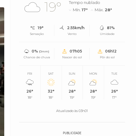
19°
Tempo nublado
Mín.
17°
Máx.
28°
19°
2.55km/h
81%
Sensação
Vento
Umidade
0%
07h05
06h12
(0mm)
Chance de chuva
Nascer do sol
Pôr do sol
FRI
SAT
SUN
MON
TUE
26°
32°
28°
28°
26°
18°
18°
19°
19°
17°
Atualizado às 03h01
PUBLICIDADE