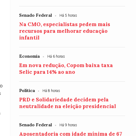
Senado Federal
Há 5 horas
Na CMO, especialistas pedem mais
recursos para melhorar educação
infantil
Economia
Há 6 horas
Em nova redução, Copom baixa taxa
Selic para 14% ao ano
 o
Política
Há 8 horas
s
PRD e Solidariedade decidem pela
neutralidade na eleição presidencial
m
Senado Federal
Há 9 horas
Aposentadoria com idade mínima de 67