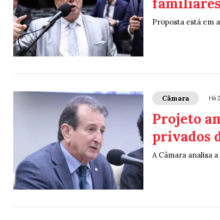
familiares
Proposta está em 
Câmara
Há 
Projeto am
privados 
A Câmara analisa a