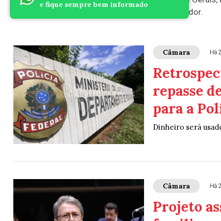
e fique sempre bem informado
Correia, pede a convocação do próprio governador.
Câmara
Há 
Retrospec
repasse d
para a Pol
Dinheiro será usado
Câmara
Há 
Projeto a