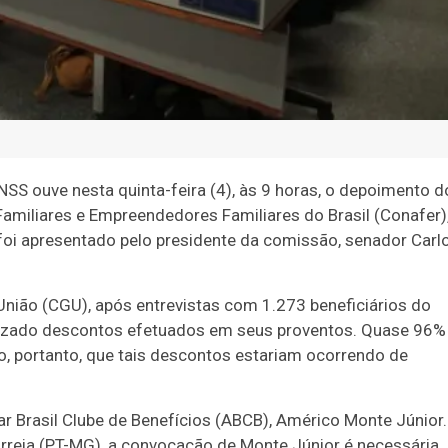
SS ouve nesta quinta-feira (4), às 9 horas, o depoimento d
amiliares e Empreendedores Familiares do Brasil (Conafer)
foi apresentado pelo presidente da comissão, senador Carl
União (CGU), após entrevistas com 1.273 beneficiários do
orizado descontos efetuados em seus proventos. Quase 96%
, portanto, que tais descontos estariam ocorrendo de
r Brasil Clube de Benefícios (ABCB), Américo Monte Júnior.
rreia (PT-MG), a convocação de Monte Júnior é necessária