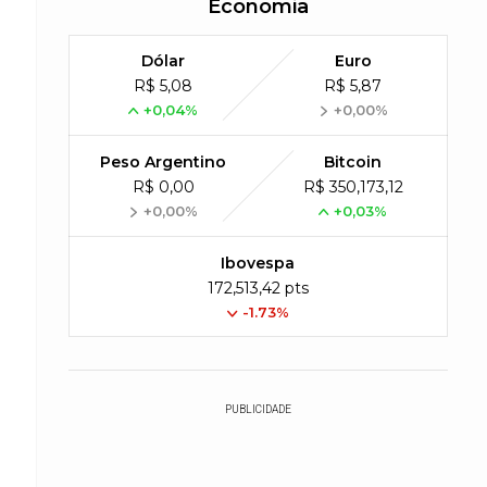
Economia
Dólar
Euro
R$ 5,08
R$ 5,87
+0,04%
+0,00%
Peso Argentino
Bitcoin
R$ 0,00
R$ 350,173,12
+0,00%
+0,03%
Ibovespa
172,513,42 pts
-1.73%
PUBLICIDADE