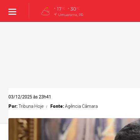
17
30
°C
°C
Umuarama, PR
03/12/2025 às 23h41
Por:
Tribuna Hoje
Fonte:
Agência Câmara
Umuarama
Policial