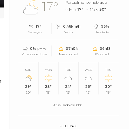
17°
Parcialmente nublado
Mín.
17°
Máx.
30°
17°
0.46km/h
96%
Sensação
Vento
Umidade
0%
07h04
06h13
(0mm)
Chance de chuva
Nascer do sol
Pôr do sol
SUN
MON
TUE
WED
THU
r
29°
28°
24°
26°
30°
20°
19°
15°
15°
19°
Atualizado às 00h01
PUBLICIDADE