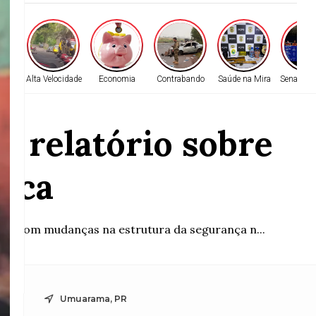
olicial
Alta Velocidade
Economia
Contrabando
Saúde na Mira
Senado Fe
o relatório sobre
lica
5 , com mudanças na estrutura da segurança n...
Umuarama, PR