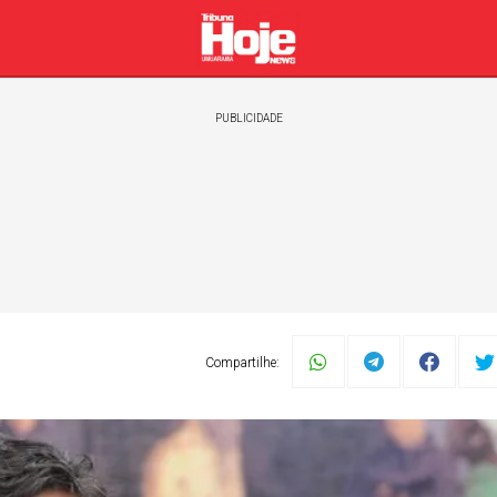
PUBLICIDADE
Compartilhe:
Política
Esportes
Automóveis
Geral
Zélia C