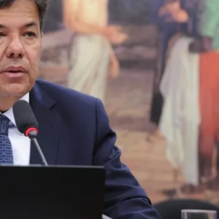
deral
Saúde Pública
Golpe Virtual
Rota do Crime
Acidente na Rodovia
Ofensiva P
l cancela votação d
 da Segurança Púb
e analisa a Proposta de Emenda à Constituição (PEC) 18/2