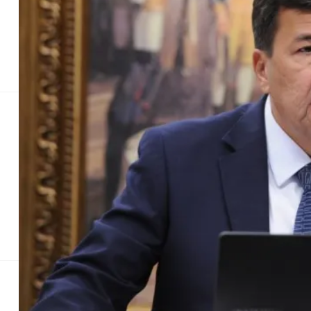
Senado Federal
Ladrões Cercados
Política
Levantamento
Senado Fe
Comissão especia
PEC
A comissão especial da Câmara dos Deputados qu