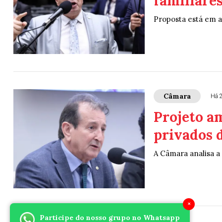
familiares
Proposta está em 
Câmara
Há 
Projeto am
privados 
A Câmara analisa a
×
Participe do nosso grupo no Whatsapp