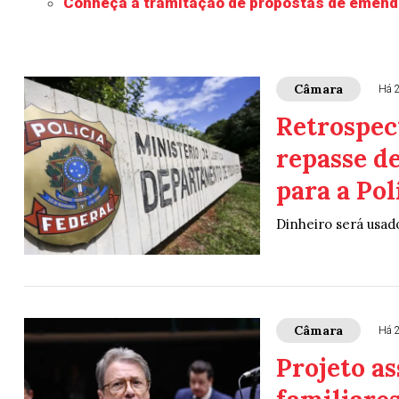
Conheça a tramitação de propostas de emend
Câmara
Há 
Retrospec
repasse d
para a Pol
Dinheiro será usado
Câmara
Há 
Projeto a