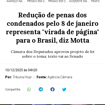
AVANÇO NA EDUCAÇÃO
PRISÃO EM UMUARAMA
PRISÃO EM CASCAVEL
ACIDENTE NA PR-323
TRÁFICO 
Redução de penas dos
condenados pelo 8 de janeiro
representa "virada de página"
para o Brasil, diz Motta
Câmara dos Deputados aprovou projeto de lei
sobre o tema; texto vai ao Senado
10/12/2025 às 04h20
Por:
Tribuna Hoje
Fonte:
Agência Câmara
Compartilhe: