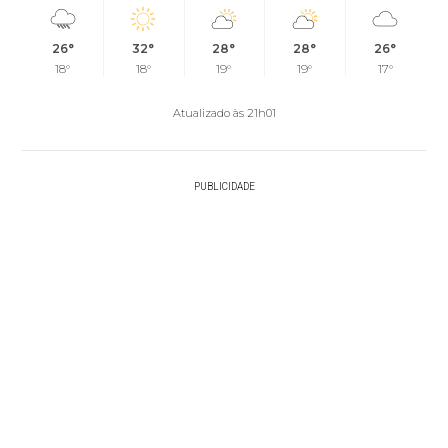
26°
32°
28°
28°
26°
18°
18°
19°
19°
17°
Atualizado às 21h01
PUBLICIDADE