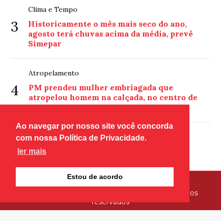
Clima e Tempo
3
Historicamente o mês mais seco do ano,
agosto terá chuvas acima da média, prevê
Simepar
Atropelamento
4
PM prendeu mulher embriagada que
atropelou homem na calçada, no centro de
Umuarama
Ao navegar por nosso site você concorda
Edição 9133
com nossa Política de Privacidade.
5
Edição 9133
ler mais
Estou de acordo
© Copyright 2026 - Tribuna Hoje - Todos os direitos
reservados