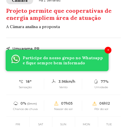
Câmara
Há 2 semanas
Projeto permite que cooperativas de
energia ampliem área de atuação
A Câmara analisa a proposta
Umuarama, PR
×
18°
Participe do nosso grupo no Whatsapp
Parcialmente nublado
e fique sempre bem informado
Mín.
17°
Máx.
28°
18°
3.96km/h
77%
Sensação
Vento
Umidade
0%
07h05
06h12
(0mm)
Chance de chuva
Nascer do sol
Pôr do sol
FRI
SAT
SUN
MON
TUE