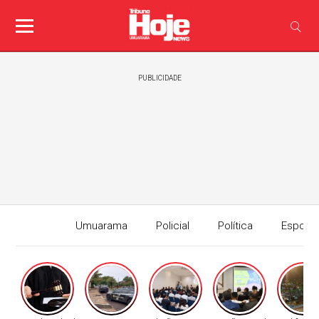
PUBLICIDADE
Umuarama
Policial
Política
Esport
Edição I