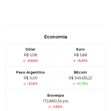
Economia
Dólar
Euro
R$ 5,08
R$ 5,88
-0,54%
-0,21%
Peso Argentino
Bitcoin
R$ 0,00
R$ 349,635,22
-3,12%
+0,75%
Ibovespa
172,880,34 pts
-1.52%