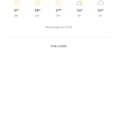
31°
28°
27°
24°
24°
18°
20°
19°
16°
14°
Atualizado às 12h01
PUBLICIDADE