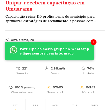
Unipar recebem capacitação em
Umuarama
Capacitação reúne 110 profissionais do município para
aprimorar estratégias de atendimento a pessoas com
autismo
Umuarama, PR
×
22°
Chuvas esparsas
Participe do nosso grupo no Whatsapp
e fique sempre bem informado
Mín.
16°
Máx.
24°
22°
2.81km/h
76%
Sensação
Vento
Umidade
100%
07h05
06h13
(3.55mm)
Chance de chuva
Nascer do sol
Pôr do sol
SAT
SUN
MON
TUE
WED