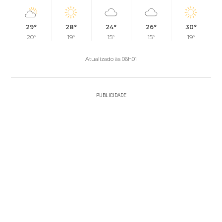
29°
28°
24°
26°
30°
20°
19°
15°
15°
19°
Atualizado às 06h01
PUBLICIDADE