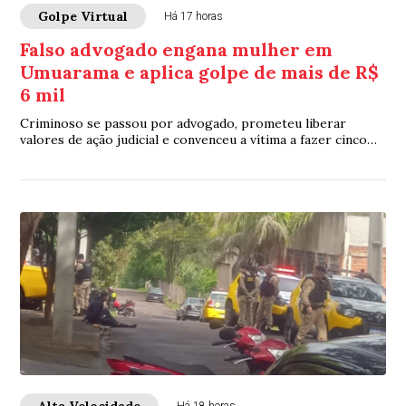
Golpe Virtual
Há 17 horas
Falso advogado engana mulher em
Umuarama e aplica golpe de mais de R$
6 mil
Criminoso se passou por advogado, prometeu liberar
valores de ação judicial e convenceu a vítima a fazer cinco
transferências bancárias que somaram R$ 6.280
Alta Velocidade
Há 18 horas