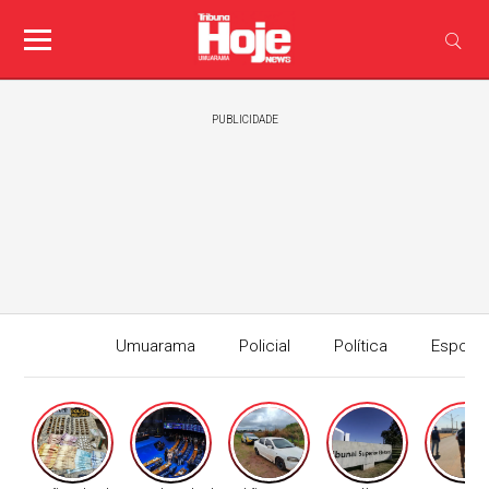
PUBLICIDADE
Umuarama
Policial
Política
Esport
Edição I