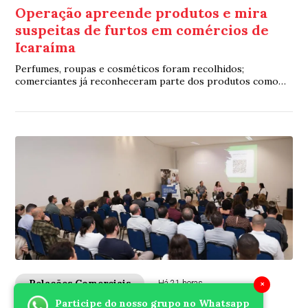
Operação apreende produtos e mira
suspeitas de furtos em comércios de
Icaraíma
Perfumes, roupas e cosméticos foram recolhidos;
comerciantes já reconheceram parte dos produtos como
mercadorias furtadas
Relações Comerciais
×
Há 21 horas
Participe do nosso grupo no Whatsapp