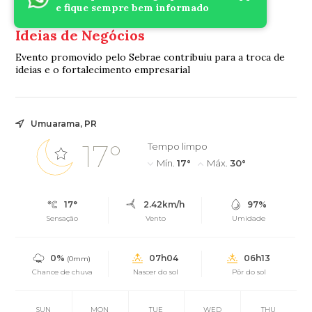
Diretores da Aciu compartilham
e fique sempre bem informado
experiências no encontro Café com
Ideias de Negócios
Evento promovido pelo Sebrae contribuiu para a troca de
ideias e o fortalecimento empresarial
Umuarama, PR
17°
Tempo limpo
Mín.
17°
Máx.
30°
17°
2.42km/h
97%
Sensação
Vento
Umidade
0%
07h04
06h13
(0mm)
Chance de chuva
Nascer do sol
Pôr do sol
SUN
MON
TUE
WED
THU