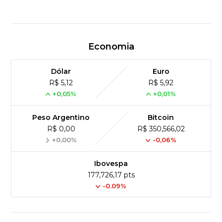
Economia
Dólar
Euro
R$ 5,12
R$ 5,92
+0,05%
+0,01%
Peso Argentino
Bitcoin
R$ 0,00
R$ 350,566,02
+0,00%
-0,06%
Ibovespa
177,726,17 pts
-0.09%