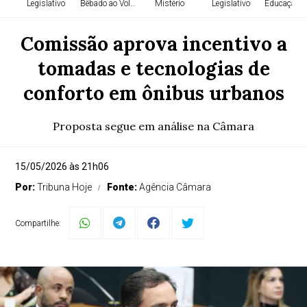
Legislativo
Bêbado ao Volante
Mistério
Legislativo
Educação E
Comissão aprova incentivo a
tomadas e tecnologias de
conforto em ônibus urbanos
Proposta segue em análise na Câmara
15/05/2026 às 21h06
Por:
Tribuna Hoje
Fonte:
Agência Câmara
Compartilhe: