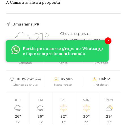
A Câmara analisa a proposta
Umuarama, PR
21°
Chuvas esparsas
Mín.
18°
Máx.
23°
×
Participe do nosso grupo no Whatsapp
e fique sempre bem informado
21°
1km/h
71%
Sensação
Vento
Umidade
100%
07h06
06h12
(2.47mm)
Chance de chuva
Nascer do sol
Pôr do sol
THU
FRI
SAT
SUN
MON
26°
26°
32°
30°
29°
16°
18°
18°
22°
21°