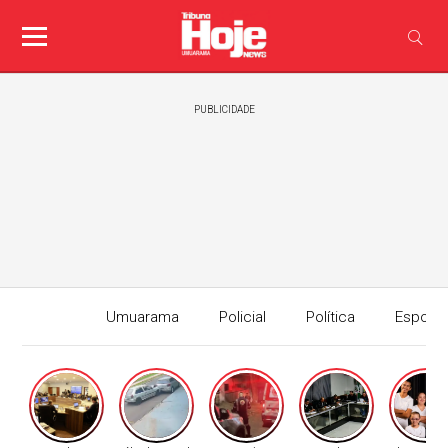
PUBLICIDADE
Umuarama
Policial
Política
Esport
Edição I