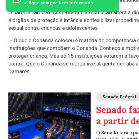
um responsável estar presente nesse ato? — questionou
e fique sempre bem informado
O parecer também sustenta que a resolução altera a din
e órgãos de proteção à infância ao flexibilizar proced
sexual contra crianças e adolescentes.
— O que o Conanda colocou é matéria de competência do
instituições que compõem o Conanda. Conheço a motivaç
proteger criança. Mas só 15 instituições votaram a fav
contra. Que o Conanda se reorganize. A gente derruba 
Damares.
Senado Federal
Senado fa
a partir d
O Senado fará a pa
para votar proposi