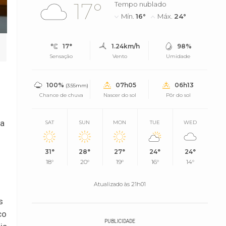
17°
Tempo nublado
Mín.
16°
Máx.
24°
17°
1.24km/h
98%
Sensação
Vento
Umidade
100%
07h05
06h13
(3.55mm)
Chance de chuva
Nascer do sol
Pôr do sol
ra
SAT
SUN
MON
TUE
WED
31°
28°
27°
24°
24°
18°
20°
19°
16°
14°
Atualizado às 21h01
s
co
PUBLICIDADE