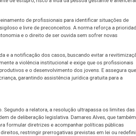
ante de estupro, risco à vida da pessoa gestante e anencefal
einamento de profissionais para identificar situações de
sigiloso e livre de preconceitos. A norma reforça a priorida
autonomia e o direito de ser ouvida sem sofrer novas
da e a notificação dos casos, buscando evitar a revitimizaç
mente a violência institucional e exige que os profissionais
produtivos e o desenvolvimento dos jovens. E assegura qu
iança, garantindo assistência jurídica gratuita para a
. Segundo a relatora, a resolução ultrapassa os limites das
dem de deliberação legislativa. Damares Alves, que também
ra formular diretrizes e acompanhar políticas públicas
ireitos, restringir prerrogativas previstas em lei ou redefini