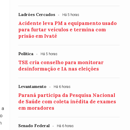
Ladrões Cercados
Há 5 horas
Acidente leva PM a equipamento usado
para furtar veículos e termina com
prisão em Ivaté
Política
Há 5 horas
TSE cria conselho para monitorar
desinformação e IA nas eleições
Levantamento
Há 6 horas
Paraná participa da Pesquisa Nacional
de Saúde com coleta inédita de exames
em moradores
 a
no
m
Senado Federal
Há 6 horas