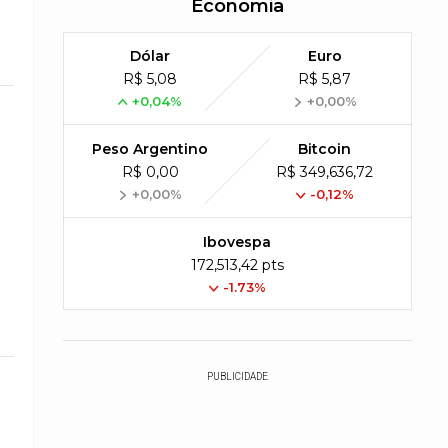
Economia
Dólar
Euro
R$ 5,08
R$ 5,87
+0,04%
+0,00%
Peso Argentino
Bitcoin
R$ 0,00
R$ 349,636,72
+0,00%
-0,12%
Ibovespa
172,513,42 pts
-1.73%
PUBLICIDADE