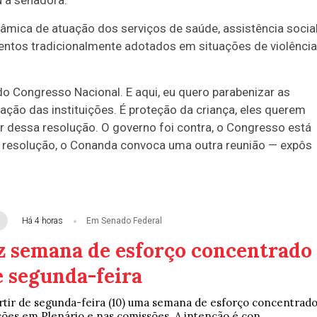
 a senadora.
âmica de atuação dos serviços de saúde, assistência socia
imentos tradicionalmente adotados em situações de violência
 Congresso Nacional. E aqui, eu quero parabenizar as
ão das instituições. É proteção da criança, eles querem
or dessa resolução. O governo foi contra, o Congresso está
a resolução, o Conanda convoca uma outra reunião — expôs
Há 4 horas
Em Senado Federal
z semana de esforço concentrado
e segunda-feira
rtir de segunda-feira (10) uma semana de esforço concentrad
ções em Plenário e nas comissões. A intenção é con...