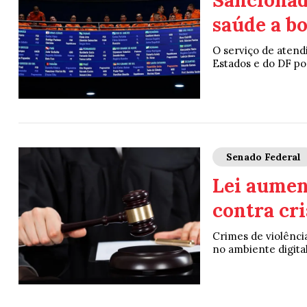
Sancionad
saúde a b
O serviço de atend
Estados e do DF po
Senado Federal
Lei aumen
contra cri
Crimes de violência
no ambiente digital 