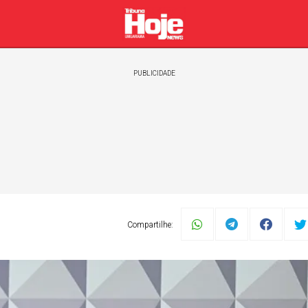
PUBLICIDADE
Compartilhe:
Política
Esportes
Automóveis
Geral
Zélia C