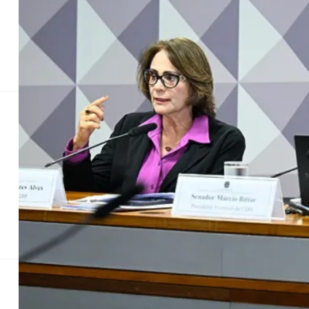
Ladrões Cercados
Saúde Pública
Golpe Virtual
Acidente na Rodovia
Alta Veloc
Sustação de nor
e
A Comissão de Direitos Humanos (CDH) aprovou n