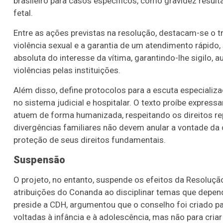
brasileiro para casos específicos, como gravidez result
fetal.
Entre as ações previstas na resolução, destacam-se o tr
violência sexual e a garantia de um atendimento rápido, 
absoluta do interesse da vítima, garantindo-lhe sigilo, 
violências pelas instituições.
Além disso, define protocolos para a escuta especializa
no sistema judicial e hospitalar. O texto proíbe expressa
atuem de forma humanizada, respeitando os direitos re
divergências familiares não devem anular a vontade da cr
proteção de seus direitos fundamentais.
Suspensão
O projeto, no entanto, suspende os efeitos da Resolução
atribuições do Conanda ao disciplinar temas que depen
preside a CDH, argumentou que o conselho foi criado pa
voltadas à infância e à adolescência, mas não para criar d