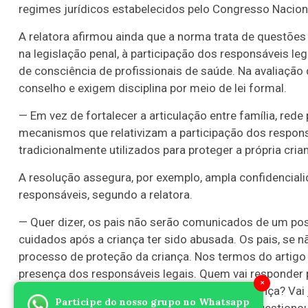
regimes jurídicos estabelecidos pelo Congresso Nacion
A relatora afirmou ainda que a norma trata de questões
na legislação penal, à participação dos responsáveis l
de consciência de profissionais de saúde. Na avaliação
conselho e exigem disciplina por meio de lei formal.
— Em vez de fortalecer a articulação entre família, rede
mecanismos que relativizam a participação dos respons
tradicionalmente utilizados para proteger a própria cria
A resolução assegura, por exemplo, ampla confidencial
responsáveis, segundo a relatora.
— Quer dizer, os pais não serão comunicados de um pos
cuidados após a criança ter sido abusada. Os pais, se n
processo de proteção da criança. Nos termos do artigo
presença dos responsáveis legais. Quem vai responder 
×
ficou preocupado. Quem vai acompanhar a criança? Vai
Participe do nosso grupo no Whatsapp