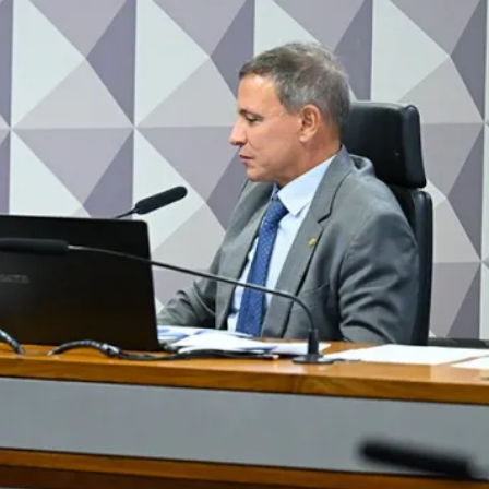
idade
Contrabando
Furtos em Icaraíma
Relações Comerciais
Gestão Digital
Custo El
ma sobre aborto de
stupro vai a Plenár
esta terça-feira (2) proposta que susta resolução do Cons