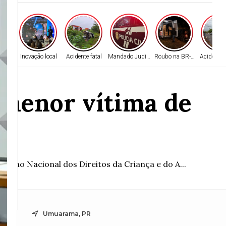
evado
Inovação local
Acidente fatal
Mandado Judicial
Roubo na BR-272
Acidente 
 menor vítima de
io
elho Nacional dos Direitos da Criança e do A...
Umuarama, PR