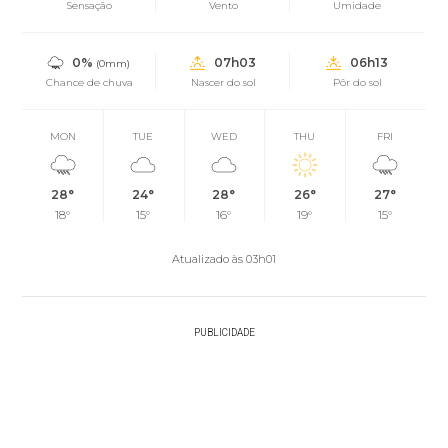
Sensação
Vento
Umidade
0%
07h03
06h13
(0mm)
Chance de chuva
Nascer do sol
Pôr do sol
MON
TUE
WED
THU
FRI
28°
24°
28°
26°
27°
18°
15°
16°
19°
15°
Atualizado às 03h01
PUBLICIDADE