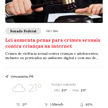
Senado Federal
Há 2 dias
Lei aumenta penas para crimes sexuais
contra crianças na internet
Crimes de violência sexual contra crianças e adolescentes,
inclusive os praticados no ambiente digital e com uso de
inteligência artificial (IA), p...
Umuarama, PR
21°
Tempo nublado
Mín.
20°
Máx.
29°
21°
1.55km/h
83%