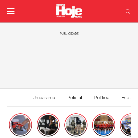
PUBLICIDADE
Umuarama
Policial
Política
Esport
Edição I