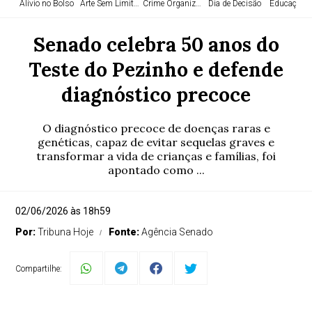
Alívio no Bolso
Arte Sem Limites
Crime Organizado
Dia de Decisão
Educação e
Senado celebra 50 anos do
Teste do Pezinho e defende
diagnóstico precoce
O diagnóstico precoce de doenças raras e
genéticas, capaz de evitar sequelas graves e
transformar a vida de crianças e famílias, foi
apontado como ...
02/06/2026 às 18h59
Por:
Tribuna Hoje
Fonte:
Agência Senado
Compartilhe: