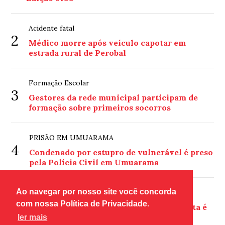
Acidente fatal
2
Médico morre após veículo capotar em
estrada rural de Perobal
Formação Escolar
3
Gestores da rede municipal participam de
formação sobre primeiros socorros
PRISÃO EM UMUARAMA
4
Condenado por estupro de vulnerável é preso
pela Polícia Civil em Umuarama
Ao navegar por nosso site você concorda
COLISÃO E PRISÃO
5
com nossa Política de Privacidade.
Gol bate em carro estacionado e motorista é
preso por embriaguez em Umuarama
ler mais