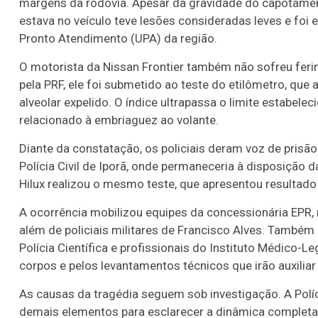
margens da rodovia. Apesar da gravidade do capotamen
estava no veículo teve lesões consideradas leves e f
Pronto Atendimento (UPA) da região.
O motorista da Nissan Frontier também não sofreu feri
pela PRF, ele foi submetido ao teste do etilômetro, que 
alveolar expelido. O índice ultrapassa o limite estabele
relacionado à embriaguez ao volante.
Diante da constatação, os policiais deram voz de prisã
Polícia Civil de Iporã, onde permaneceria à disposição 
Hilux realizou o mesmo teste, que apresentou resultado
A ocorrência mobilizou equipes da concessionária EPR, 
além de policiais militares de Francisco Alves. Também p
Polícia Científica e profissionais do Instituto Médico
corpos e pelos levantamentos técnicos que irão auxiliar
As causas da tragédia seguem sob investigação. A Políci
demais elementos para esclarecer a dinâmica completa