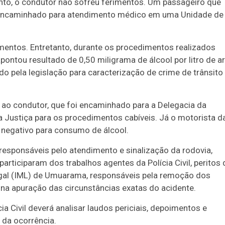
to, o condutor não sofreu ferimentos. Um passageiro que
oi encaminhado para atendimento médico em uma Unidade de
mentos. Entretanto, durante os procedimentos realizados
apontou resultado de 0,50 miligrama de álcool por litro de ar
cido pela legislação para caracterização de crime de trânsito
o ao condutor, que foi encaminhado para a Delegacia da
da Justiça para os procedimentos cabíveis. Já o motorista d
 negativo para consumo de álcool.
responsáveis pelo atendimento e sinalização da rodovia,
articiparam dos trabalhos agentes da Polícia Civil, peritos 
-Legal (IML) de Umuarama, responsáveis pela remoção dos
 na apuração das circunstâncias exatas do acidente.
a Civil deverá analisar laudos periciais, depoimentos e
 da ocorrência.