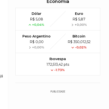
Economia
Dólar
Euro
R$ 5,08
R$ 5,87
+0,04%
+0,00%
Peso Argentino
Bitcoin
R$ 0,00
R$ 350,012,52
+0,00%
-0,02%
Ibovespa
172,513,42 pts
-1.73%
já
PUBLICIDADE