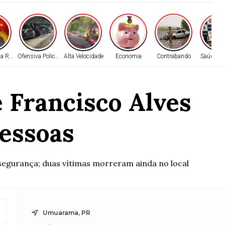
na Rodovia
Ofensiva Policial
Alta Velocidade
Economia
Contrabando
Saúde na
e Francisco Alves
pessoas
 segurança; duas vítimas morreram ainda no local
Umuarama, PR