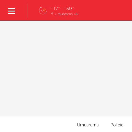
17
30
°C
°C
Umuarama, PR
Umuarama
Policial