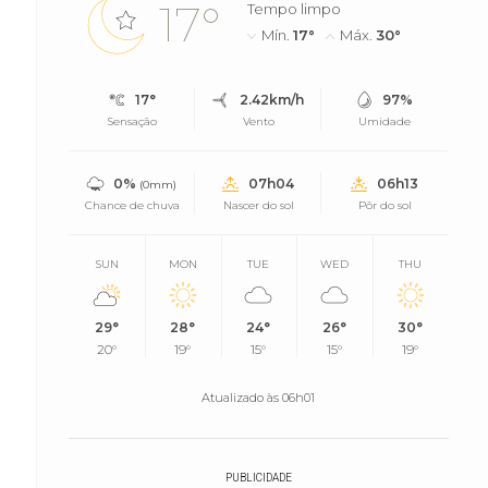
17°
Tempo limpo
Mín.
17°
Máx.
30°
17°
2.42km/h
97%
Sensação
Vento
Umidade
0%
07h04
06h13
(0mm)
Chance de chuva
Nascer do sol
Pôr do sol
SUN
MON
TUE
WED
THU
29°
28°
24°
26°
30°
20°
19°
15°
15°
19°
Atualizado às 06h01
PUBLICIDADE