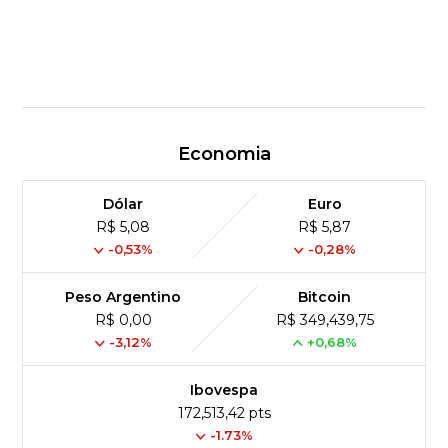
Economia
Dólar
Euro
R$ 5,08
R$ 5,87
-0,53%
-0,28%
Peso Argentino
Bitcoin
R$ 0,00
R$ 349,439,75
-3,12%
+0,68%
Ibovespa
172,513,42 pts
-1.73%