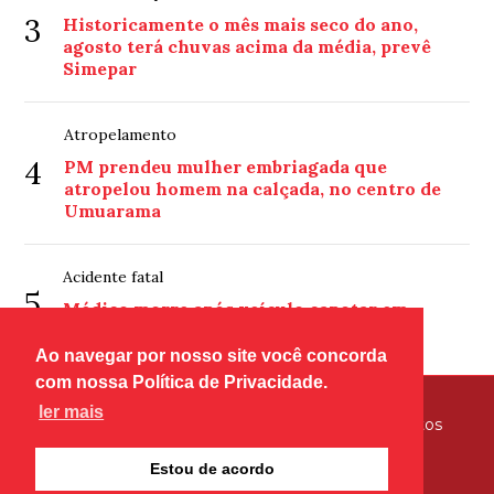
3
Historicamente o mês mais seco do ano,
agosto terá chuvas acima da média, prevê
Simepar
Atropelamento
4
PM prendeu mulher embriagada que
atropelou homem na calçada, no centro de
Umuarama
Acidente fatal
5
Médico morre após veículo capotar em
estrada rural de Perobal
Ao navegar por nosso site você concorda
com nossa Política de Privacidade.
ler mais
© Copyright 2026 - Tribuna Hoje - Todos os direitos
reservados
Estou de acordo