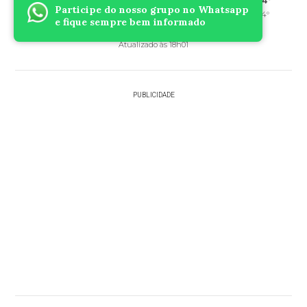
31°
28°
27°
24°
24°
Participe do nosso grupo no Whatsapp
18°
20°
19°
16°
14°
e fique sempre bem informado
Atualizado às 18h01
PUBLICIDADE