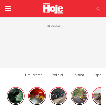
PUBLICIDADE
Umuarama
Policial
Política
Esport
Edição I