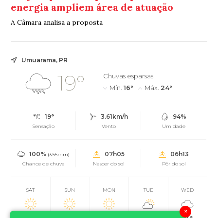
energia ampliem área de atuação
A Câmara analisa a proposta
Umuarama, PR
19°
Chuvas esparsas
Mín.
16°
Máx.
24°
19°
3.61km/h
94%
Sensação
Vento
Umidade
100%
07h05
06h13
(3.55mm)
Chance de chuva
Nascer do sol
Pôr do sol
SAT
SUN
MON
TUE
WED
×