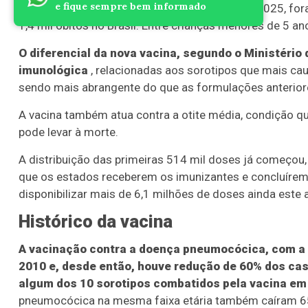
e fique sempre bem informado
por doença prevenível. No Brasil, entre 2023 e 2025, f
1,4 mil óbitos no Brasil. Entre crianças menores de 5
O diferencial da nova vacina, segundo o Ministério
imunológica
, relacionadas aos sorotipos que mais cau
sendo mais abrangente do que as formulações anterior
A vacina também atua contra a otite média, condição qu
pode levar à morte.
A distribuição das primeiras 514 mil doses já começou,
que os estados receberem os imunizantes e concluírem 
disponibilizar mais de 6,1 milhões de doses ainda este 
Histórico da vacina
A vacinação contra a doença pneumocócica, com a VP
2010 e, desde então, houve redução de 60% dos ca
algum dos 10 sorotipos combatidos pela vacina em 
pneumocócica na mesma faixa etária também caíram 6