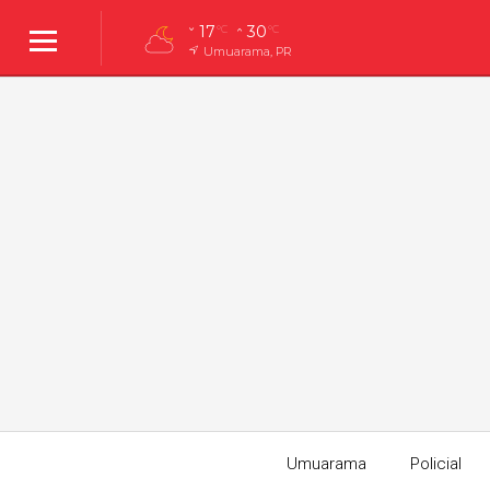
17
30
°C
°C
Umuarama, PR
Umuarama
Policial