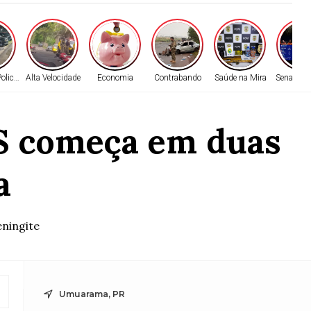
olicial
Alta Velocidade
Economia
Contrabando
Saúde na Mira
Senado Fe
S começa em duas
a
ningite
Umuarama, PR