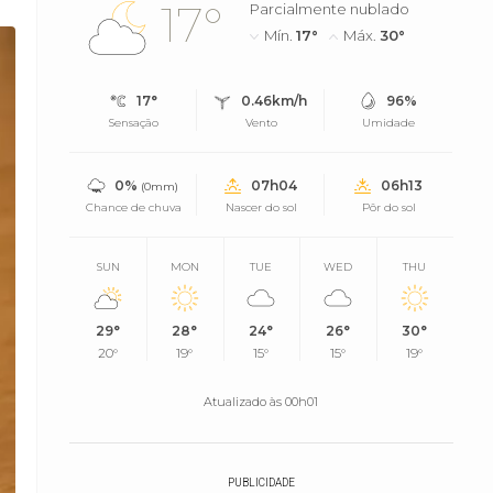
17°
Parcialmente nublado
Mín.
17°
Máx.
30°
17°
0.46km/h
96%
Sensação
Vento
Umidade
0%
07h04
06h13
(0mm)
Chance de chuva
Nascer do sol
Pôr do sol
SUN
MON
TUE
WED
THU
29°
28°
24°
26°
30°
20°
19°
15°
15°
19°
Atualizado às 00h01
PUBLICIDADE