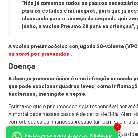
"Nós já tomamos todos os passos necessários,
para os estados e municípios, para que já ne
chamando para o começo da segunda quinzena 
junho, a vacina Pneumo 20 para as crianças", 
A vacina pneumocócica conjugada 20-valente (VP
os sorotipos prevenidos
.
Doença
A doença pneumocócica é uma infecção causada pe
que pode ocasionar quadros leves, como inflamaçã
bacteriana, meningite e sepse.
Estima-se que o pneumococo seja responsável por até 
A mortalidade nesses casos é de cerca de 30%. Além d
comorbidades ou imunossupressão também são mais vu
×
Segundo a Organização Mundial da Saúde (OMS), a doen
Participe do nosso grupo no Whatsapp