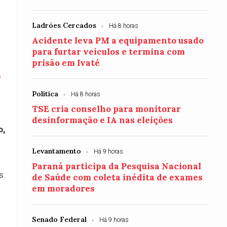
Ladrões Cercados
Há 8 horas
Acidente leva PM a equipamento usado
para furtar veículos e termina com
prisão em Ivaté
o
Política
Há 8 horas
TSE cria conselho para monitorar
desinformação e IA nas eleições
o,
Levantamento
Há 9 horas
Paraná participa da Pesquisa Nacional
s.
de Saúde com coleta inédita de exames
em moradores
Senado Federal
Há 9 horas