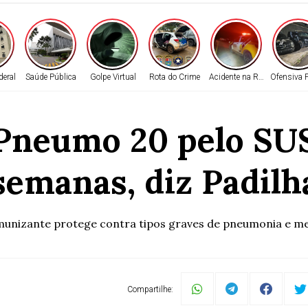
deral
Saúde Pública
Golpe Virtual
Rota do Crime
Acidente na Rodovia
Ofensiva P
 Pneumo 20 pelo SU
semanas, diz Padilh
munizante protege contra tipos graves de pneumonia e me
Compartilhe: