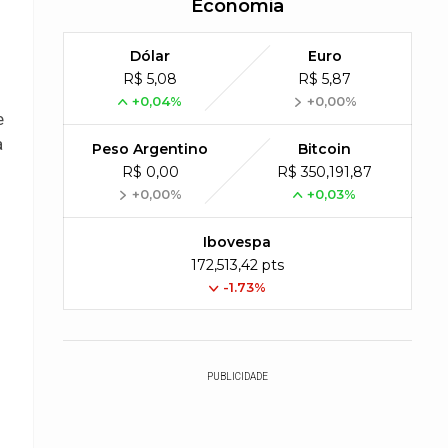
Economia
Dólar
Euro
R$ 5,08
R$ 5,87
+0,04%
+0,00%
e
a
Peso Argentino
Bitcoin
R$ 0,00
R$ 350,191,87
+0,00%
+0,03%
Ibovespa
172,513,42 pts
-1.73%
PUBLICIDADE