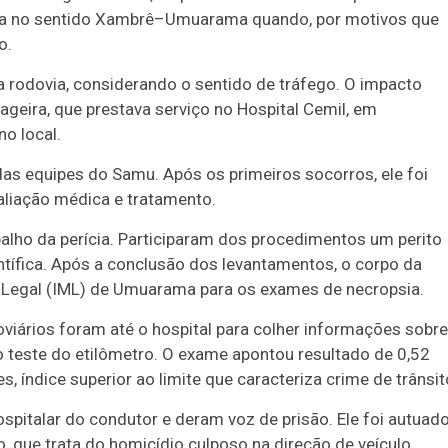
ia no sentido Xambrê–Umuarama quando, por motivos que
o.
a rodovia, considerando o sentido de tráfego. O impacto
eira, que prestava serviço no Hospital Cemil, em
o local.
as equipes do Samu. Após os primeiros socorros, ele foi
liação médica e tratamento.
abalho da perícia. Participaram dos procedimentos um perito
ientífica. Após a conclusão dos levantamentos, o corpo da
o-Legal (IML) de Umuarama para os exames de necropsia.
doviários foram até o hospital para colher informações sobre
r o teste do etilômetro. O exame apontou resultado de 0,52
s, índice superior ao limite que caracteriza crime de trânsit
ospitalar do condutor e deram voz de prisão. Ele foi autuad
, que trata do homicídio culposo na direção de veículo