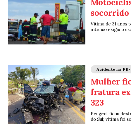
Motociclis
socorrido
Vítima de 31 anos 
intenso exigiu o us
Acidente na PR-
Mulher fic
fratura ex
323
Peugeot ficou dest
do Sul; vítima foi