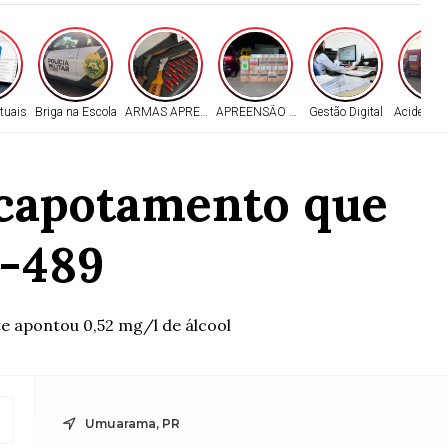
tuais
Briga na Escola
ARMAS APREENDIDAS
APREENSÃO EM PEROBAL
Gestão Digital
Acidente n
 capotamento que
R-489
e apontou 0,52 mg/l de álcool
Umuarama, PR