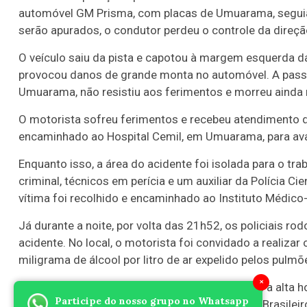
automóvel GM Prisma, com placas de Umuarama, segu
serão apurados, o condutor perdeu o controle da direçã
O veículo saiu da pista e capotou à margem esquerda d
provocou danos de grande monta no automóvel. A passag
Umuarama, não resistiu aos ferimentos e morreu ainda n
O motorista sofreu ferimentos e recebeu atendimento d
encaminhado ao Hospital Cemil, em Umuarama, para ava
Enquanto isso, a área do acidente foi isolada para o tr
criminal, técnicos em perícia e um auxiliar da Polícia C
vítima foi recolhido e encaminhado ao Instituto Médic
Já durante a noite, por volta das 21h52, os policiais ro
acidente. No local, o motorista foi convidado a realiza
miligrama de álcool por litro de ar expelido pelos pulmõe
×
Diante da constatação, os policiais aguardaram a alta h
Participe do nosso grupo no Whatsapp
com base no artigo 302 do Código de Trânsito Brasileiro