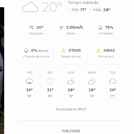
20°
Tempo nublado
Mín.
17°
Máx.
28°
20°
3.91km/h
76%
Sensação
Vento
Umidade
0%
07h05
06h12
(0mm)
Chance de chuva
Nascer do sol
Pôr do sol
FRI
SAT
SUN
MON
TUE
26°
32°
28°
28°
26°
18°
18°
19°
19°
17°
Atualizado às 18h01
PUBLICIDADE