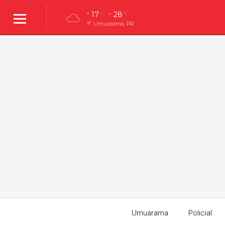
17
28
°C
°C
Umuarama, PR
Umuarama
Policial