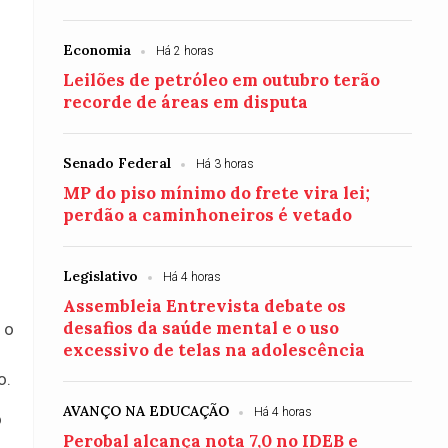
Economia
Há 2 horas
Leilões de petróleo em outubro terão
recorde de áreas em disputa
Senado Federal
Há 3 horas
MP do piso mínimo do frete vira lei;
perdão a caminhoneiros é vetado
Legislativo
Há 4 horas
Assembleia Entrevista debate os
desafios da saúde mental e o uso
 o
excessivo de telas na adolescência
o.
AVANÇO NA EDUCAÇÃO
Há 4 horas
o
Perobal alcança nota 7,0 no IDEB e