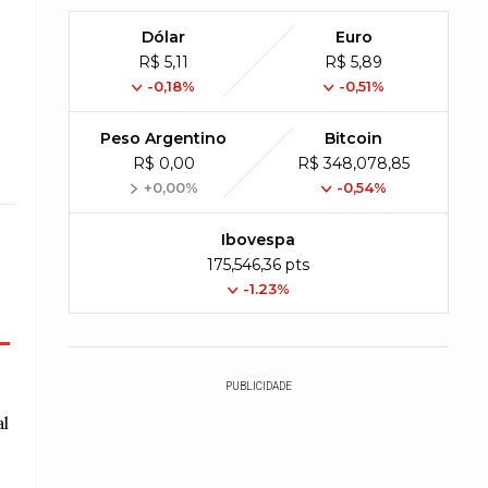
Dólar
Euro
R$ 5,11
R$ 5,89
-0,18%
-0,51%
Peso Argentino
Bitcoin
R$ 0,00
R$ 348,078,85
+0,00%
-0,54%
Ibovespa
175,546,36 pts
-1.23%
-
PUBLICIDADE
al