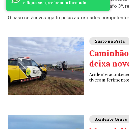
e fique sempre bem informado
automotor, com a agravante prevista no parágrafo 3º, re
O caso será investigado pelas autoridades competentes 
Susto na Pista
Caminhão 
deixa nove
Acidente aconteceu
tiveram ferimentos 
Acidente Grave