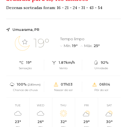
Dezenas sorteadas foram: 16 - 21 - 24 - 31 - 43 - 54
Umuarama, PR
19°
Tempo limpo
Mín.
19°
Máx.
25°
19°
1.87km/h
92%
Sensação
Vento
Umidade
100%
07h03
06h14
(2.81mm)
Chance de chuva
Nascer do sol
Pôr do sol
TUE
WED
THU
FRI
SAT
23°
26°
32°
29°
30°