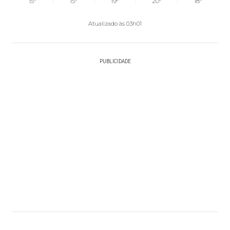
15°
15°
19°
20°
18°
Atualizado às 03h01
PUBLICIDADE