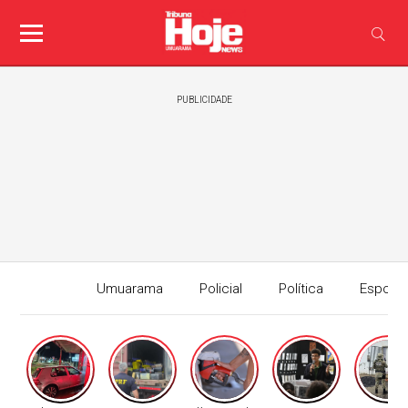
PUBLICIDADE
Umuarama
Policial
Política
Esport
Edição I