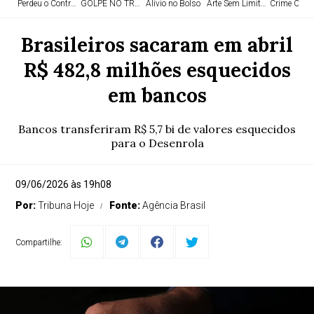
Perdeu o Controle
GOLPE NO TRÁFICO
Alívio no Bolso
Arte Sem Limites
Crime Orga
Brasileiros sacaram em abril
R$ 482,8 milhões esquecidos
em bancos
Bancos transferiram R$ 5,7 bi de valores esquecidos
para o Desenrola
09/06/2026 às 19h08
Por:
Tribuna Hoje
Fonte:
Agência Brasil
Compartilhe: