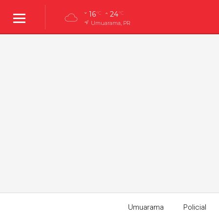
16
24
°C
°C
Umuarama, PR
Umuarama
Policial