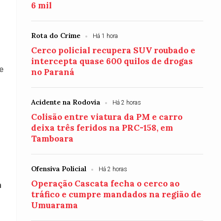
6 mil
Rota do Crime
Há 1 hora
.
Cerco policial recupera SUV roubado e
intercepta quase 600 quilos de drogas
e
no Paraná
Acidente na Rodovia
Há 2 horas
Colisão entre viatura da PM e carro
deixa três feridos na PRC-158, em
Tamboara
Ofensiva Policial
Há 2 horas
Operação Cascata fecha o cerco ao
m
tráfico e cumpre mandados na região de
Umuarama