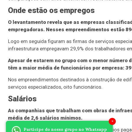
Onde estão os empregos
O levantamento revela que as empresas classificad
empregadoras. Nesses empreendimentos estão 894,
Logo em seguida figuram as firmas de serviços especia
infraestrutura empregavam 29,9% dos trabalhadores e
Apesar de estarem no grupo com o menor número de
têm a maior média de funcionários por empresa: 39
Nos empreendimentos destinados à construção de edifí
serviços especializados, oito funcionários.
Salários
As companhias que trabalham com obras de infrae
média de 2,6 salários mínimos.
×
Participe do nosso grupo no Whatsapp
As empresas de atuam na construção de edifícios pagar