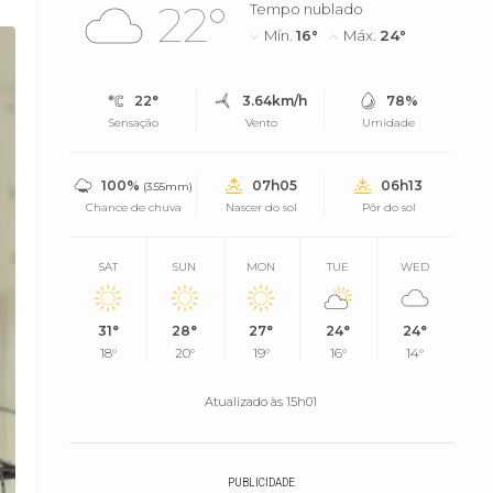
22°
Tempo nublado
Mín.
16°
Máx.
24°
22°
3.64km/h
78%
Sensação
Vento
Umidade
100%
07h05
06h13
(3.55mm)
Chance de chuva
Nascer do sol
Pôr do sol
SAT
SUN
MON
TUE
WED
31°
28°
27°
24°
24°
18°
20°
19°
16°
14°
Atualizado às 15h01
PUBLICIDADE