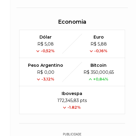
Economia
Dólar
Euro
R$ 5,08
R$ 5,88
-0,52%
-0,16%
Peso Argentino
Bitcoin
R$ 0,00
R$ 350,000,65
-3,12%
+0,84%
Ibovespa
172,345,83 pts
-1.82%
PUBLICIDADE