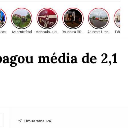
local
Acidente fatal
Mandado Judicial
Roubo na BR-272
Acidente Urbano
Edição 
agou média de 2,1
Umuarama, PR