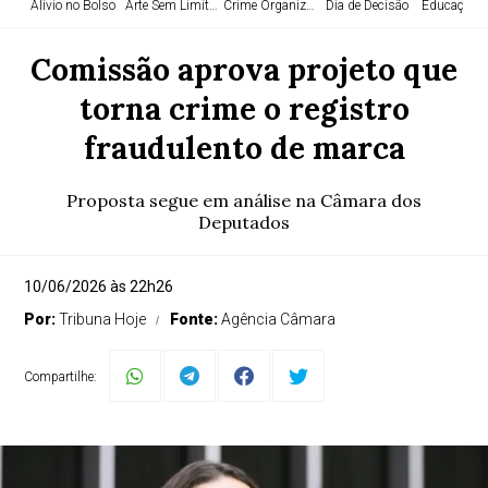
Alívio no Bolso
Arte Sem Limites
Crime Organizado
Dia de Decisão
Educação e
Comissão aprova projeto que
torna crime o registro
fraudulento de marca
Proposta segue em análise na Câmara dos
Deputados
10/06/2026 às 22h26
Por:
Tribuna Hoje
Fonte:
Agência Câmara
Compartilhe: