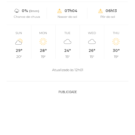
0%
07h04
06h13
(0mm)
Chance de chuva
Nascer do sol
Pôr do sol
SUN
MON
TUE
WED
THU
29°
28°
24°
26°
30°
20°
19°
15°
15°
19°
Atualizado às 12h01
PUBLICIDADE