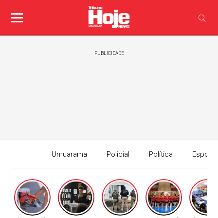
PUBLICIDADE
Umuarama
Policial
Política
Esport
Edição I