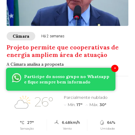
Câmara
Há 2 semanas
Projeto permite que cooperativas de
energia ampliem área de atuação
A Câmara analisa a proposta
×
Participe do nosso grupo no Whatsapp
e fique sempre bem informado
Umuarama, PR
26°
Parcialmente nublado
Mín.
17°
Máx.
30°
27°
6.48km/h
64%
Sensação
Vento
Umidade