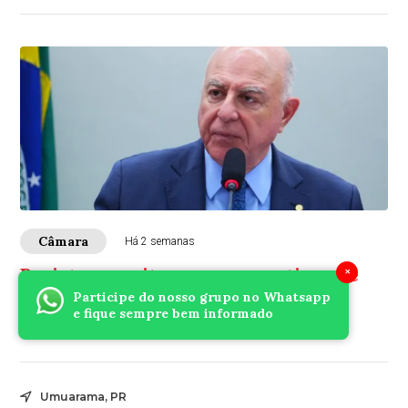
Câmara
Há 2 semanas
Projeto permite que cooperativas de
×
energia ampliem área de atuação
Participe do nosso grupo no Whatsapp
e fique sempre bem informado
A Câmara analisa a proposta
Umuarama, PR