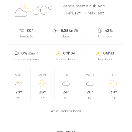
30°
Parcialmente nublado
Mín.
17°
Máx.
30°
30°
6.58km/h
42%
Sensação
Vento
Umidade
0%
07h04
06h13
(0mm)
Chance de chuva
Nascer do sol
Pôr do sol
SUN
MON
TUE
WED
THU
29°
28°
24°
26°
30°
20°
19°
15°
15°
19°
Atualizado às 15h01