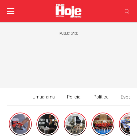
PUBLICIDADE
Umuarama
Policial
Política
Esport
Edição I