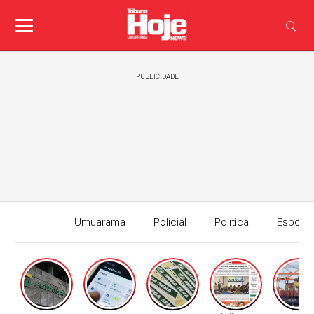
PUBLICIDADE
Umuarama
Policial
Política
Esport
Edição I