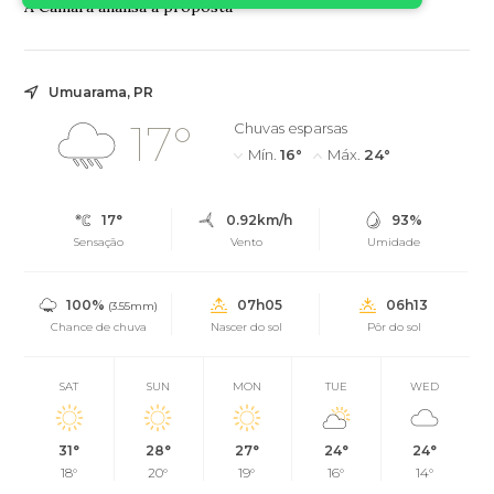
A Câmara analisa a proposta
Umuarama, PR
17°
Chuvas esparsas
Mín.
16°
Máx.
24°
17°
0.92km/h
93%
Sensação
Vento
Umidade
100%
07h05
06h13
(3.55mm)
Chance de chuva
Nascer do sol
Pôr do sol
SAT
SUN
MON
TUE
WED
31°
28°
27°
24°
24°
18°
20°
19°
16°
14°