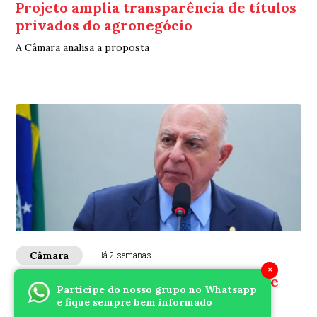
Projeto amplia transparência de títulos
privados do agronegócio
A Câmara analisa a proposta
Câmara
Há 2 semanas
×
Projeto permite que cooperativas de
Participe do nosso grupo no Whatsapp
energia ampliem área de atuação
e fique sempre bem informado