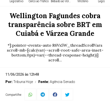
Legislativo
Cerco ao Tráfico
Bêbado ao Volante
Mistério
Legislati
Wellington Fagundes cobra
transparência sobre BRT em
Cuiabá e Várzea Grande
*]:pointer-events-auto R6Vx5W_threadScrollVars
scroll-mb-[calc(var(--scroll-root-safe-area-inset-
bottom,0px)+var(--thread-response-height))]
scroll...
11/06/2026 às 12h48
Por:
Tribuna Hoje
Fonte:
Agência Senado
Compartilhe: