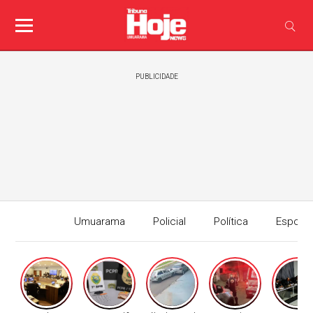
PUBLICIDADE
Umuarama
Policial
Política
Esport
Edição I