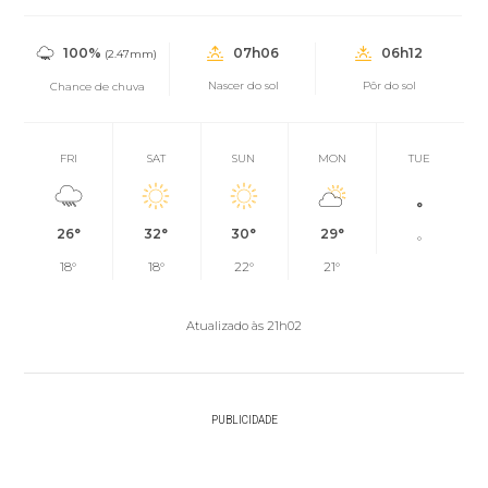
100%
07h06
06h12
(2.47mm)
Nascer do sol
Pôr do sol
Chance de chuva
FRI
SAT
SUN
MON
TUE
°
26°
32°
30°
29°
°
18°
18°
22°
21°
Atualizado às 21h02
PUBLICIDADE