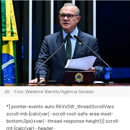
- Foto: Waldemir Barreto/Agência Senado
*]:pointer-events-auto R6Vx5W_threadScrollVars
scroll-mb-[calc(var(--scroll-root-safe-area-inset-
bottom,0px)+var(--thread-response-height))] scroll-
mt-[calc(var(--header-