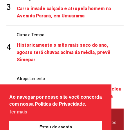
3
Carro invade calçada e atropela homem na
Avenida Paraná, em Umuarama
Clima e Tempo
4
Historicamente o mês mais seco do ano,
agosto terá chuvas acima da média, prevê
Simepar
Atropelamento
5
PM prendeu mulher embriagada que atropelou
homem na calçada, no centro de Umuarama
Ao navegar por nosso site você concorda
com nossa Política de Privacidade.
ler mais
© Copyright 2026 - Tribuna Hoje - Todos os direitos
Estou de acordo
reservados