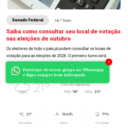
Senado Federal
Há 7 horas
Saiba como consultar seu local de votação
nas eleições de outubro
Os eleitores de todo o país já podem consultar os locais de
votação para as eleições de 2026. O primeiro turno será
×
realizado em 4 de outubro e o...
Participe do nosso grupo no Whatsapp
Umuarama, PR
e fique sempre bem informado
21°
Chuvas esparsas
Mín.
18°
Máx.
23°
21°
1km/h
71%
Sensação
Vento
Umidade