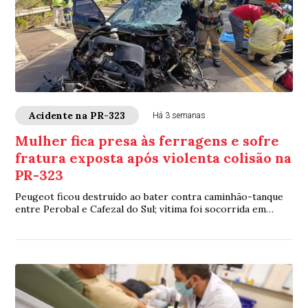
Acidente na PR-323
Há 3 semanas
Mulher fica presa às ferragens e sofre
fratura exposta após violenta colisão na
PR-323
Peugeot ficou destruído ao bater contra caminhão-tanque
entre Perobal e Cafezal do Sul; vítima foi socorrida em
estado grave para Umuarama