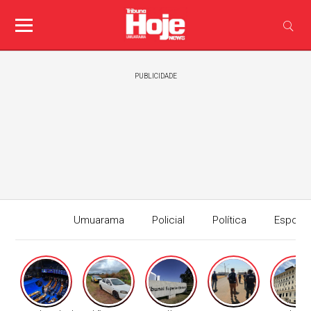
PUBLICIDADE
Umuarama
Policial
Política
Esport
Edição I