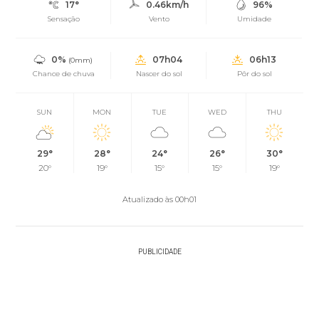
17°
0.46km/h
96%
Sensação
Vento
Umidade
0%
07h04
06h13
(0mm)
Chance de chuva
Nascer do sol
Pôr do sol
SUN
MON
TUE
WED
THU
29°
28°
24°
26°
30°
20°
19°
15°
15°
19°
Atualizado às 00h01
PUBLICIDADE