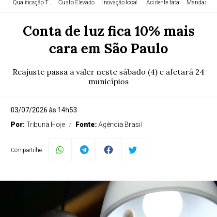
Qualificação TEA
Custo Elevado
Inovação local
Acidente fatal
Mandado Ju
Conta de luz fica 10% mais
cara em São Paulo
Reajuste passa a valer neste sábado (4) e afetará 24
municípios
03/07/2026 às 14h53
Por:
Tribuna Hoje
Fonte:
Agência Brasil
Compartilhe: