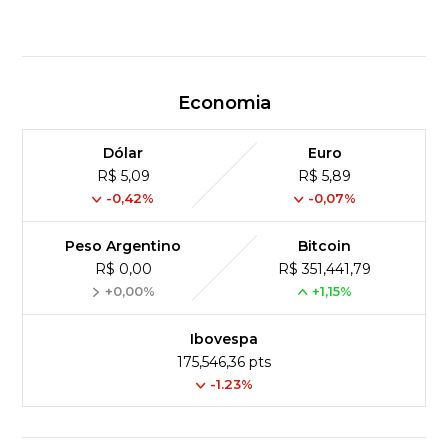
Economia
Dólar
Euro
R$ 5,09
R$ 5,89
-0,42%
-0,07%
Peso Argentino
Bitcoin
R$ 0,00
R$ 351,441,79
+0,00%
+1,15%
Ibovespa
175,546,36 pts
-1.23%