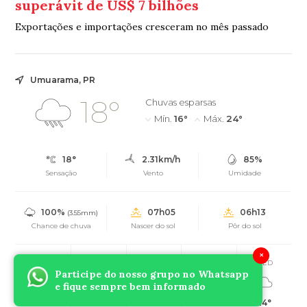
superávit de US$ 7 bilhões
Exportações e importações cresceram no mês passado
Umuarama, PR
18°
Chuvas esparsas
Mín.
16°
Máx.
24°
18°
2.31km/h
85%
Sensação
Vento
Umidade
100%
07h05
06h13
(3.55mm)
Chance de chuva
Nascer do sol
Pôr do sol
×
SAT
SUN
MON
TUE
WED
Participe do nosso grupo no Whatsapp
e fique sempre bem informado
31°
28°
27°
24°
24°