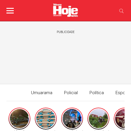
PUBLICIDADE
Umuarama
Policial
Política
Esport
Edição I