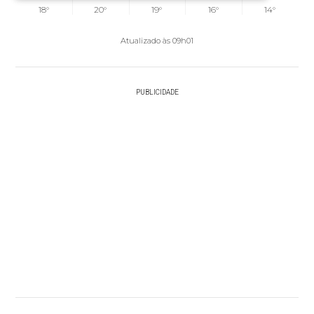
18°
20°
19°
16°
14°
Atualizado às 09h01
PUBLICIDADE