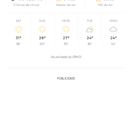
Chance de chuva
Nascer do sol
Pôr do sol
SAT
SUN
MON
TUE
WED
31°
28°
27°
24°
24°
18°
20°
19°
16°
14°
Atualizado às 09h01
PUBLICIDADE