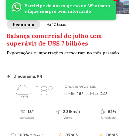
Participe do nosso grupo no Whatsapp
e fique sempre bem informado
Economia
Há 12 horas
Balança comercial de julho tem
superávit de US$ 7 bilhões
Exportações e importações cresceram no mês passado
Umuarama, PR
18°
Chuvas esparsas
Mín.
16°
Máx.
24°
18°
2.31km/h
85%
Sensação
Vento
Umidade
100%
07h05
06h13
(3.55mm)