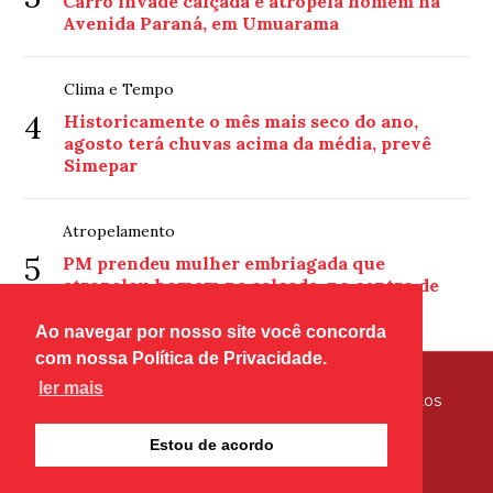
Carro invade calçada e atropela homem na
Avenida Paraná, em Umuarama
Clima e Tempo
4
Historicamente o mês mais seco do ano,
agosto terá chuvas acima da média, prevê
Simepar
Atropelamento
5
PM prendeu mulher embriagada que
atropelou homem na calçada, no centro de
Umuarama
Ao navegar por nosso site você concorda
com nossa Política de Privacidade.
ler mais
© Copyright 2026 - Tribuna Hoje - Todos os direitos
reservados
Estou de acordo