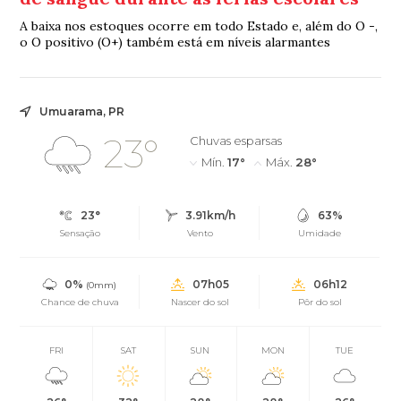
A baixa nos estoques ocorre em todo Estado e, além do O -,
o O positivo (O+) também está em níveis alarmantes
Umuarama, PR
23°
Chuvas esparsas
Mín.
17°
Máx.
28°
23°
3.91km/h
63%
Sensação
Vento
Umidade
0%
07h05
06h12
(0mm)
Chance de chuva
Nascer do sol
Pôr do sol
FRI
SAT
SUN
MON
TUE