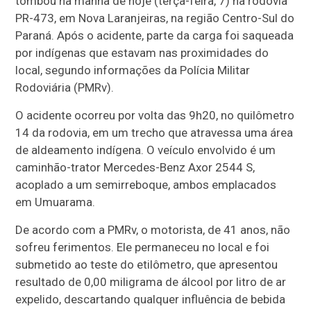
tombou na manhã de hoje (terça-feira, 7) na rodovia
PR-473, em Nova Laranjeiras, na região Centro-Sul do
Paraná. Após o acidente, parte da carga foi saqueada
por indígenas que estavam nas proximidades do
local, segundo informações da Polícia Militar
Rodoviária (PMRv).
O acidente ocorreu por volta das 9h20, no quilômetro
14 da rodovia, em um trecho que atravessa uma área
de aldeamento indígena. O veículo envolvido é um
caminhão-trator Mercedes-Benz Axor 2544 S,
acoplado a um semirreboque, ambos emplacados
em Umuarama.
De acordo com a PMRv, o motorista, de 41 anos, não
sofreu ferimentos. Ele permaneceu no local e foi
submetido ao teste do etilômetro, que apresentou
resultado de 0,00 miligrama de álcool por litro de ar
expelido, descartando qualquer influência de bebida