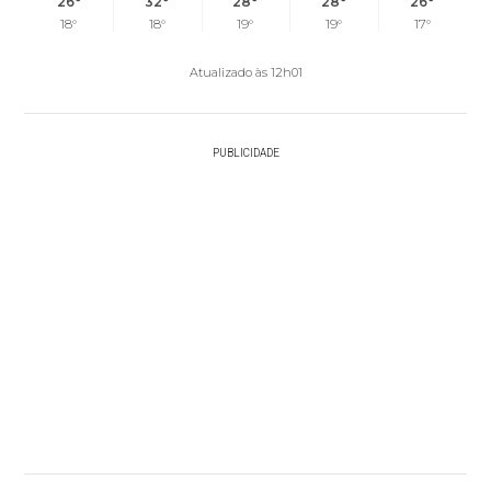
26°
32°
28°
28°
26°
18°
18°
19°
19°
17°
Atualizado às 12h01
PUBLICIDADE