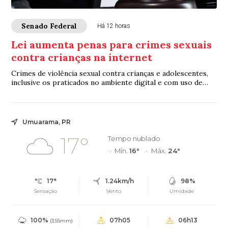
Senado Federal
Há 12 horas
Lei aumenta penas para crimes sexuais
contra crianças na internet
Crimes de violência sexual contra crianças e adolescentes,
inclusive os praticados no ambiente digital e com uso de
inteligência artificial (IA), p...
Umuarama, PR
17°
Tempo nublado
Mín.
16°
Máx.
24°
17°
1.24km/h
98%
Sensação
Vento
Umidade
100%
07h05
06h13
(3.55mm)