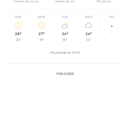
Chance de chuva
Nascer do sol
Pôr do sol
SUN
MON
TUE
WED
THU
°
°
28°
27°
24°
24°
20°
19°
16°
14°
Atualizado às 21h01
PUBLICIDADE