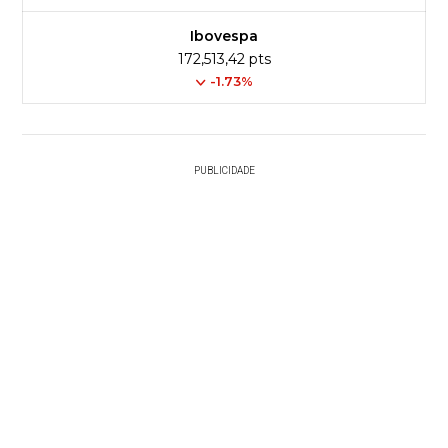
Ibovespa
172,513,42 pts
-1.73%
PUBLICIDADE