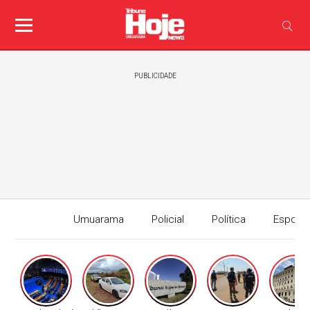
PUBLICIDADE
Umuarama
Policial
Política
Esport
Edição I