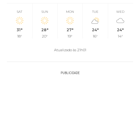
SAT
SUN
MON
TUE
WED
31°
28°
27°
24°
24°
18°
20°
19°
16°
14°
Atualizado às 21h01
PUBLICIDADE