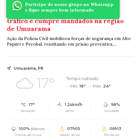
Ofensiva Policial
Há 9 horas
Participe do nosso grupo no Whatsapp
e fique sempre bem informado
Operação Cascata fecha o cerco ao
tráfico e cumpre mandados na região
de Umuarama
Ação da Polícia Civil mobilizou forças de segurança em Alto
Piquiri e Perobal, resultando em prisão preventiva,
apreensão de drogas e flagrante por tráfico
Umuarama, PR
17°
Tempo nublado
Mín.
16°
Máx.
24°
17°
1.24km/h
98%
Sensação
Vento
Umidade
100%
07h05
06h13
(3.55mm)
Chance de chuva
Nascer do sol
Pôr do sol