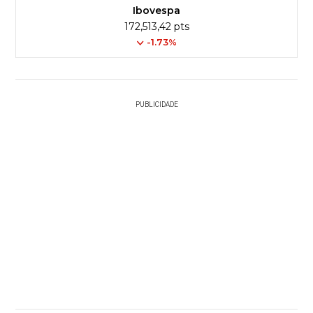
Ibovespa
172,513,42 pts
-1.73%
PUBLICIDADE