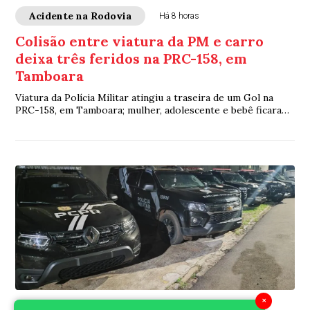
Acidente na Rodovia
Há 8 horas
Colisão entre viatura da PM e carro
deixa três feridos na PRC-158, em
Tamboara
Viatura da Polícia Militar atingiu a traseira de um Gol na
PRC-158, em Tamboara; mulher, adolescente e bebê ficaram
feridos e foram socorridos pelo SAMU
×