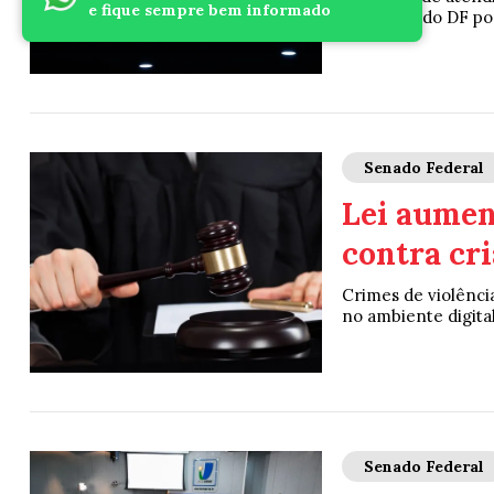
e fique sempre bem informado
Estados e do DF po
Senado Federal
Lei aumen
contra cri
Crimes de violência
no ambiente digital 
Senado Federal