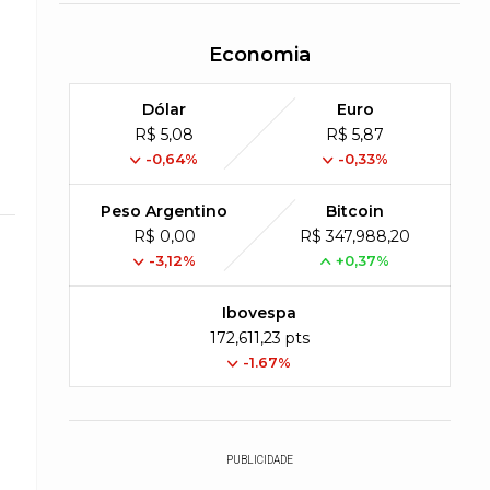
Economia
Dólar
Euro
R$ 5,08
R$ 5,87
-0,64%
-0,33%
Peso Argentino
Bitcoin
R$ 0,00
R$ 347,988,20
-3,12%
+0,37%
Ibovespa
172,611,23 pts
-1.67%
PUBLICIDADE