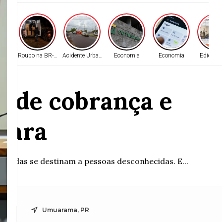
udicial
Roubo na BR-272
Acidente Urbano
Economia
Economia
Edição 
s de cobrança e
mara
amadas se destinam a pessoas desconhecidas. E...
Umuarama, PR