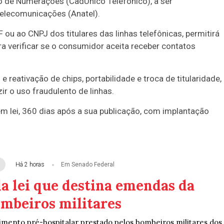
ão de Numerações (CadÚnico Telefônico), a ser
Telecomunicações (Anatel).
ou ao CNPJ dos titulares das linhas telefônicas, permitirá
 verificar se o consumidor aceita receber contatos
 reativação de chips, portabilidade e troca de titularidade,
r o uso fraudulento de linhas.
em lei, 360 dias após a sua publicação, com implantação
Há 2 horas
Em Senado Federal
a lei que destina emendas da
ombeiros militares
imento pré-hospitalar prestado pelos bombeiros militares dos