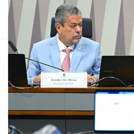
Contrabando
Saúde na Mira
Furtos em Icaraíma
Relações Comerciais
Gestão Dig
Projeto contra
tel
Proteger o consumidor de ligações de telemarket