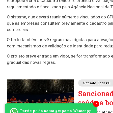
A proposta cria o Cadastro Único Telefônico e Validaç
regulamentado e fiscalizado pela Agência Nacional de 
O sistema, que deverá reunir números vinculados ao CPF 
que as empresas consultem previamente o cadastro para
comerciais.
O texto também prevê regras mais rígidas para ativação e
com mecanismos de validação de identidade para reduzi
O projeto prevê entrada em vigor, se for transformado 
gradual das novas regras.
Senado Federal
Sancionad
saúde a b
×
Participe do nosso grupo no Whatsapp
O serviço de atend