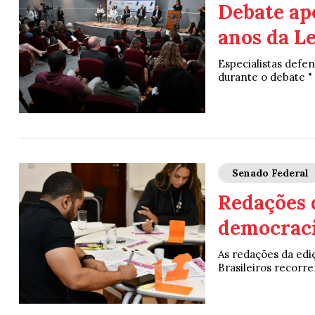
Debate ap
anos da L
Especialistas def
durante o debate " 
Senado Federal
Redações 
democraci
As redações da ed
Brasileiros recorrera