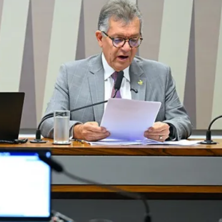
ital
Qualificação TEA
Custo Elevado
Inovação local
Acidente fatal
Mandado J
 ligações indesejada
emarketing vai à Câ
ing e cobrança indesejadas, principalmente quando as ch