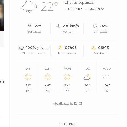
22°
Chuvas esparsas
Mín.
16°
Máx.
24°
22°
2.81km/h
76%
Sensação
Vento
Umidade
100%
07h05
06h13
(3.55mm)
Chance de chuva
Nascer do sol
Pôr do sol
SAT
SUN
MON
TUE
WED
ra
31°
28°
27°
24°
24°
18°
20°
19°
16°
14°
Atualizado às 12h01
a
PUBLICIDADE