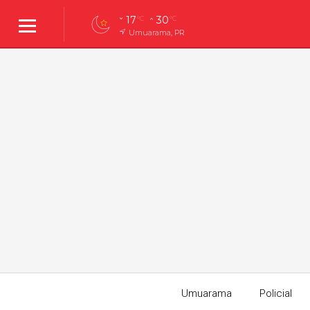
17
30
°C
°C
Umuarama, PR
Umuarama
Policial