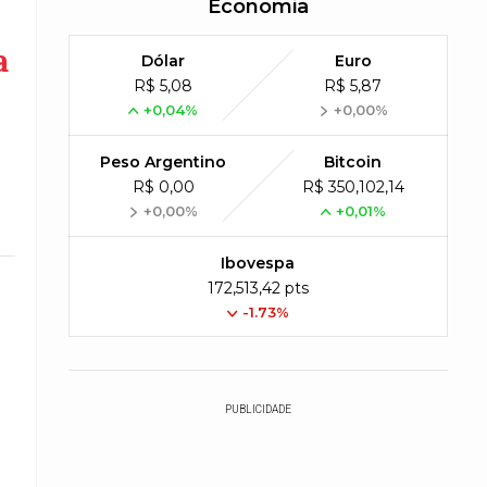
Economia
a
Dólar
Euro
R$ 5,08
R$ 5,87
+0,04%
+0,00%
Peso Argentino
Bitcoin
R$ 0,00
R$ 350,102,14
+0,00%
+0,01%
Ibovespa
172,513,42 pts
-1.73%
PUBLICIDADE