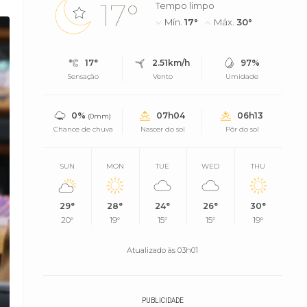
17°
Tempo limpo
Mín.
17°
Máx.
30°
17°
2.51km/h
97%
Sensação
Vento
Umidade
0%
07h04
06h13
(0mm)
Chance de chuva
Nascer do sol
Pôr do sol
SUN
MON
TUE
WED
THU
29°
28°
24°
26°
30°
20°
19°
15°
15°
19°
Atualizado às 03h01
PUBLICIDADE