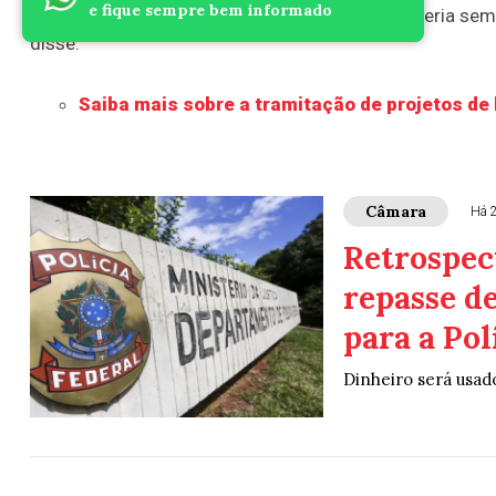
e fique sempre bem informado
aqui fazer um alerta. Esse tipo de benefício deveria semp
disse.
Saiba mais sobre a tramitação de projetos de 
Câmara
Há 
Retrospec
repasse d
para a Pol
Dinheiro será usado