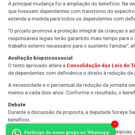
A principal mudança foi a ampliação do benefício. Na ve
que tivessem dependentes com transtorno do espectro 
estende a medida para todos os dependentes com defic
"O projeto promove a proteção integral de crianças e 
responsáveis legais terão garantido mais tempo para o
trabalho externo necessário para o sustento familiar", a
Avaliação biopsicossocial
O texto aprovado altera a
Consolidação das Leis do T
de dependentes com deficiência o direito à redução da 
A necessidade e o percentual da redução da jornada serã
menos a cada dois anos. Conforme o resultado, o benef
Debate
Durante a discussão da proposta, a deputada Soraya Sa
benefício.
×
"Esse projeto é importantíssimo para as mães atípicas
Participe do nosso grupo no Whatsapp