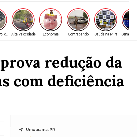
olicial
Alta Velocidade
Economia
Contrabando
Saúde na Mira
Senado Fe
aprova redução da
as com deficiência
Umuarama, PR