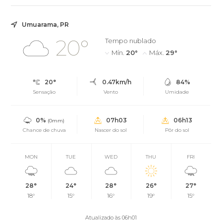
Umuarama, PR
20°
Tempo nublado
Mín.
20°
Máx.
29°
20°
0.47km/h
84%
Sensação
Vento
Umidade
0%
07h03
06h13
(0mm)
Chance de chuva
Nascer do sol
Pôr do sol
MON
TUE
WED
THU
FRI
28°
24°
28°
26°
27°
18°
15°
16°
19°
15°
Atualizado às 06h01