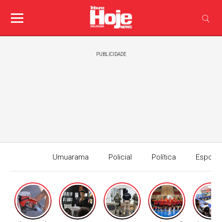
PUBLICIDADE
Umuarama
Policial
Política
Esport
Edição I