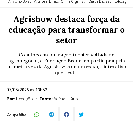
Alívio no Bolso
Arte Sem Limites
Crime Organizado
Dia de Decisão
Educação e
Agrishow destaca força da
educação para transformar o
setor
Com foco na formação técnica voltada ao
agronegócio, a Fundação Bradesco participou pela
primeira vez da Agrishow com um espaço interativo
que dest...
07/05/2025 às 13h52
Por:
Redação
Fonte:
Agência Dino
Compartilhe: