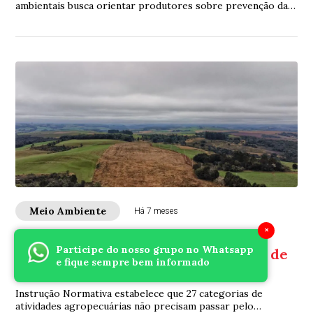
ambientais busca orientar produtores sobre prevenção da
doença e pulverização segura
Meio Ambiente
Há 7 meses
×
IAT regulamenta licenciamento
Participe do nosso grupo no Whatsapp
ambiental para atividades agrícolas de
e fique sempre bem informado
baixo impacto poluidor
Instrução Normativa estabelece que 27 categorias de
atividades agropecuárias não precisam passar pelo