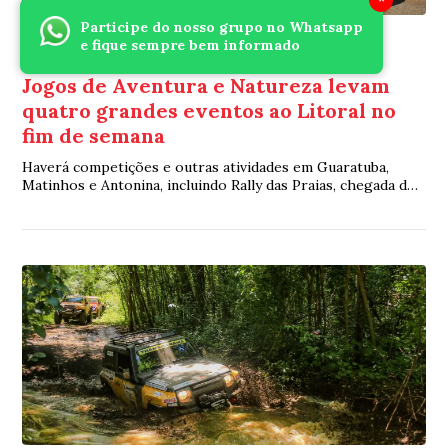
Participe do nosso grupo no Whatsapp
e fique sempre bem informado
Esporte
Há 6 meses
Jogos de Aventura e Natureza levam
quatro grandes eventos ao Litoral no
fim de semana
Haverá competições e outras atividades em Guaratuba,
Matinhos e Antonina, incluindo Rally das Praias, chegada do
Rally Transparaná, wheeling e Bea...