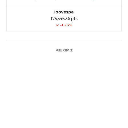
Ibovespa
175,546,36 pts
-1.23%
PUBLICIDADE