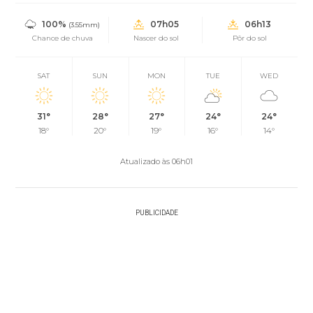
100%
07h05
06h13
(3.55mm)
Chance de chuva
Nascer do sol
Pôr do sol
SAT
SUN
MON
TUE
WED
31°
28°
27°
24°
24°
18°
20°
19°
16°
14°
Atualizado às 06h01
PUBLICIDADE