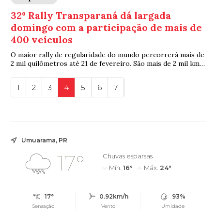
32º Rally Transparaná dá largada
domingo com a participação de mais de
400 veículos
O maior rally de regularidade do mundo percorrerá mais de
2 mil quilômetros até 21 de fevereiro. São mais de 2 mil km,
desde Guaíra (Oeste) até Gu...
1
2
3
4
5
6
7
Umuarama, PR
17°
Chuvas esparsas
Mín.
16°
Máx.
24°
17°
0.92km/h
93%
Sensação
Vento
Umidade