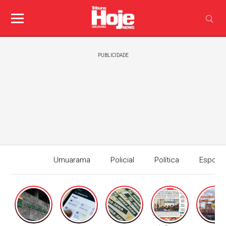
PUBLICIDADE
Umuarama
Policial
Política
Esport
Edição I