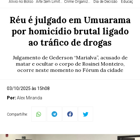
Alívio no Bolso
Arte Sem Limites
Crime Organizado
Dia de Decisão
Educação e
Réu é julgado em Umuarama
por homicídio brutal ligado
ao tráfico de drogas
Julgamento de Gederson “Marialva”, acusado de
matar e ocultar o corpo de Rosinei Monteiro,
ocorre neste momento no Fórum da cidade
03/10/2025 às 15h08
Por:
Alex Miranda
Compartilhe: