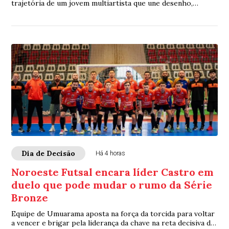
trajetória de um jovem multiartista que une desenho,
teatro, literatura, humor e talento
Dia de Decisão
Há 4 horas
Noroeste Futsal encara líder Castro em
duelo que pode mudar o rumo da Série
Bronze
Equipe de Umuarama aposta na força da torcida para voltar
a vencer e brigar pela liderança da chave na reta decisiva da