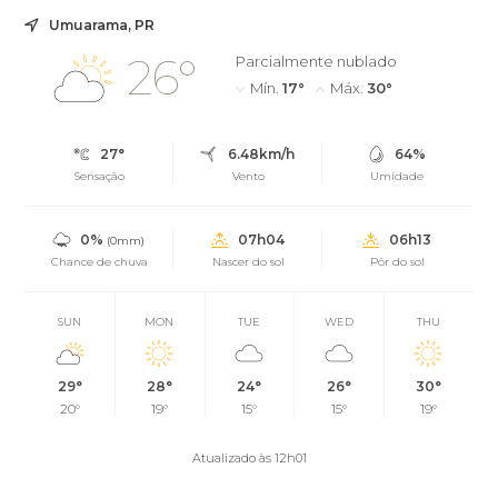
Umuarama, PR
26°
Parcialmente nublado
Mín.
17°
Máx.
30°
27°
6.48km/h
64%
Sensação
Vento
Umidade
0%
07h04
06h13
(0mm)
Chance de chuva
Nascer do sol
Pôr do sol
SUN
MON
TUE
WED
THU
29°
28°
24°
26°
30°
20°
19°
15°
15°
19°
Atualizado às 12h01