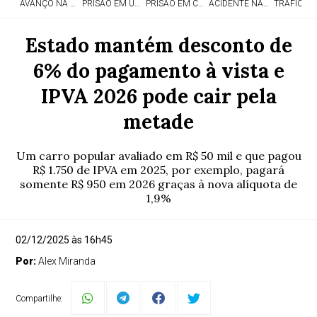
AVANÇO NA EDUCAÇÃO
PRISÃO EM UMUARAMA
PRISÃO EM CASCAVEL
ACIDENTE NA PR-323
TRÁFICO 
Estado mantém desconto de
6% do pagamento à vista e
IPVA 2026 pode cair pela
metade
Um carro popular avaliado em R$ 50 mil e que pagou
R$ 1.750 de IPVA em 2025, por exemplo, pagará
somente R$ 950 em 2026 graças à nova alíquota de
1,9%
02/12/2025 às 16h45
Por:
Alex Miranda
Compartilhe: