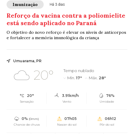
Imunização
Há 3 dias
Reforço da vacina contra a poliomielite
está sendo aplicado no Paraná
O objetivo do novo reforço é elevar os níveis de anticorpos
e fortalecer a memória imunológica da criança
Umuarama, PR
20°
Tempo nublado
Mín.
17°
Máx.
28°
20°
3.91km/h
76%
Sensação
Vento
Umidade
0%
07h05
06h12
(0mm)
Chance de chuva
Nascer do sol
Pôr do sol