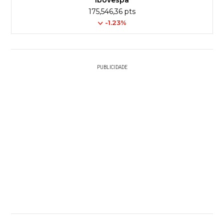
Ibovespa
175,546,36 pts
-1.23%
PUBLICIDADE