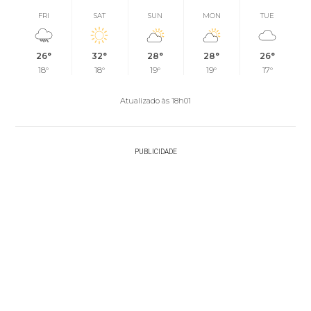
FRI
SAT
SUN
MON
TUE
26°
32°
28°
28°
26°
18°
18°
19°
19°
17°
Atualizado às 18h01
PUBLICIDADE