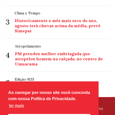
Clima e Tempo
3
Historicamente o mês mais seco do ano,
agosto terá chuvas acima da média, prevê
Simepar
Atropelamento
4
PM prendeu mulher embriagada que
atropelou homem na calçada, no centro de
Umuarama
Edição 9133
5
Edição 9133
Ao navegar por nosso site você concorda
com nossa Política de Privacidade.
ler mais
© Copyright 2026 - Tribuna Hoje - Todos os direitos
reservados