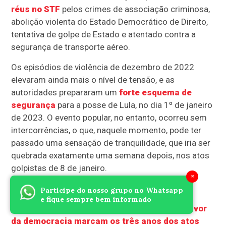
réus no STF
pelos crimes de associação criminosa,
abolição violenta do Estado Democrático de Direito,
tentativa de golpe de Estado e atentado contra a
segurança de transporte aéreo.
Os episódios de violência de dezembro de 2022
elevaram ainda mais o nível de tensão, e as
autoridades prepararam um
forte esquema de
segurança
para a posse de Lula, no dia 1º de janeiro
de 2023. O evento popular, no entanto, ocorreu sem
intercorrências, o que, naquele momento, pode ter
passado uma sensação de tranquilidade, que iria ser
quebrada exatamente uma semana depois, nos atos
golpistas de 8 de janeiro.
×
Por memória e democracia
Participe do nosso grupo no Whatsapp
e fique sempre bem informado
Para observar a data,
eventos especiais em favor
da democracia marcam os três anos dos atos