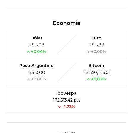
Economia
Dólar
Euro
R$ 5,08
R$ 5,87
+0,04%
+0,00%
Peso Argentino
Bitcoin
R$ 0,00
R$ 350,146,01
+0,00%
+0,02%
Ibovespa
172,513,42 pts
-1.73%