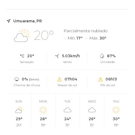
Umuarama, PR
20°
Parcialmente nublado
Mín.
17°
Máx.
30°
20°
5.03km/h
87%
Sensação
Vento
Umidade
0%
07h04
06h13
(0mm)
Chance de chuva
Nascer do sol
Pôr do sol
SUN
MON
TUE
WED
THU
29°
28°
24°
26°
30°
20°
19°
15°
15°
19°