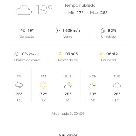
19°
Tempo nublado
Mín.
17°
Máx.
28°
19°
1.63km/h
82%
Sensação
Vento
Umidade
0%
07h05
06h12
(0mm)
Chance de chuva
Nascer do sol
Pôr do sol
FRI
SAT
SUN
MON
TUE
26°
32°
28°
28°
26°
18°
18°
19°
19°
17°
Atualizado às 00h04
PUBLICIDADE