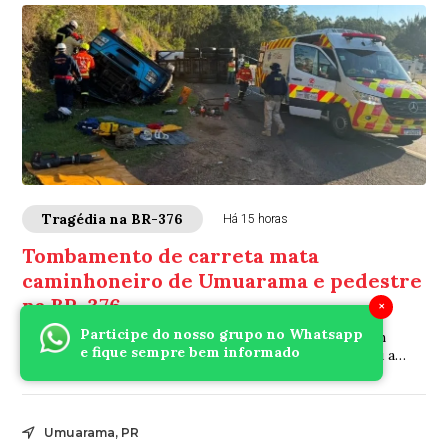
Tragédia na BR-376
Há 15 horas
Tombamento de carreta mata
caminhoneiro de Umuarama e pedestre
na BR-376
×
Participe do nosso grupo no Whatsapp
Acidente em Mauá da Serra também deixou um homem
e fique sempre bem informado
gravemente ferido; PRF vai investigar o que provocou a
tragédia
Umuarama, PR