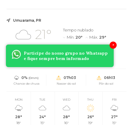
Umuarama, PR
21°
Tempo nublado
Mín.
20°
Máx.
29°
×
Participe do nosso grupo no Whatsapp
21°
2.5km/h
81%
e fique sempre bem informado
Sensação
Vento
Umidade
0%
07h03
06h13
(0mm)
Chance de chuva
Nascer do sol
Pôr do sol
MON
TUE
WED
THU
FRI
28°
24°
28°
26°
27°
18°
15°
16°
19°
15°