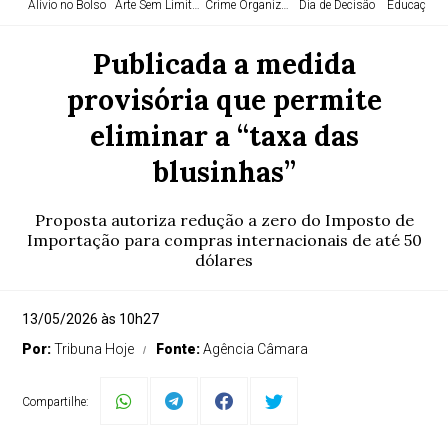
Alívio no Bolso
Arte Sem Limites
Crime Organizado
Dia de Decisão
Educação e
Publicada a medida
provisória que permite
eliminar a “taxa das
blusinhas”
Proposta autoriza redução a zero do Imposto de
Importação para compras internacionais de até 50
dólares
13/05/2026 às 10h27
Por:
Tribuna Hoje
Fonte:
Agência Câmara
Compartilhe: