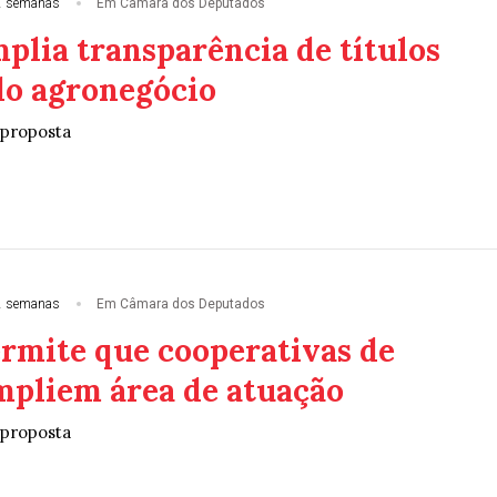
2 semanas
Em Câmara dos Deputados
plia transparência de títulos
do agronegócio
 proposta
2 semanas
Em Câmara dos Deputados
ermite que cooperativas de
mpliem área de atuação
 proposta