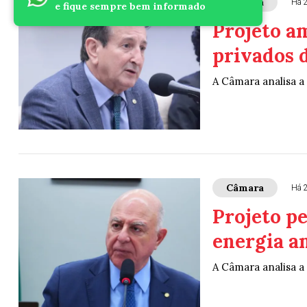
Câmara
Há 
e fique sempre bem informado
Projeto am
privados 
A Câmara analisa a
Câmara
Há 
Projeto p
energia a
A Câmara analisa a