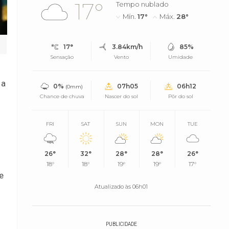
17°
Tempo nublado
Mín.
17°
Máx.
28°
17°
3.84km/h
85%
Sensação
Vento
Umidade
 a
0%
07h05
06h12
(0mm)
Chance de chuva
Nascer do sol
Pôr do sol
FRI
SAT
SUN
MON
TUE
26°
32°
28°
28°
26°
18°
18°
19°
19°
17°
e
Atualizado às 06h01
PUBLICIDADE