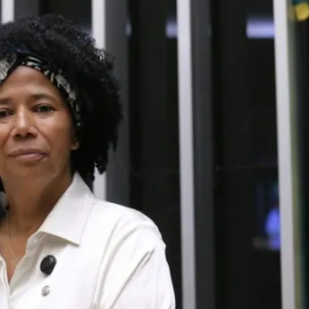
L
EGAL
Gestão Digital
Acidente no Centro
Política
Senado Federal
Econom
projeto que inclui e
 próteses oculares
rar lei, a proposta terá de ser aprovada pela Câmara e pel