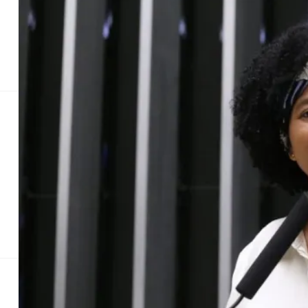
Golpes Virtuais
Briga na Escola
ARMAS APREENDIDAS
APREENSÃO EM PEROBA
CARGA IL
Comissão aprova 
óculos e
Para vi