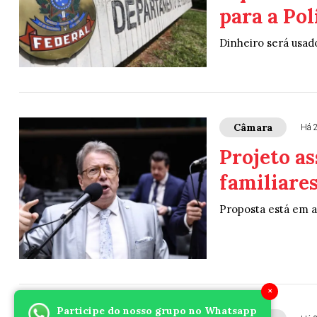
para a Pol
Dinheiro será usado
Câmara
Há 
Projeto a
familiares
Proposta está em 
×
Participe do nosso grupo no Whatsapp