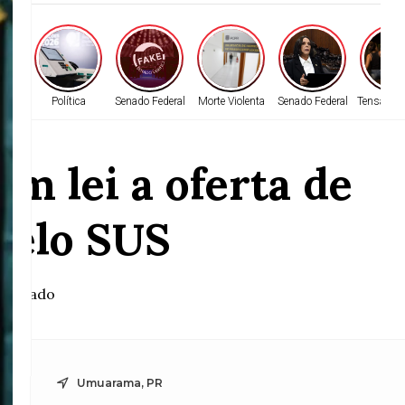
ia
Política
Senado Federal
Morte Violenta
Senado Federal
Tensão Fa
m lei a oferta de
 pelo SUS
o Senado
Umuarama, PR