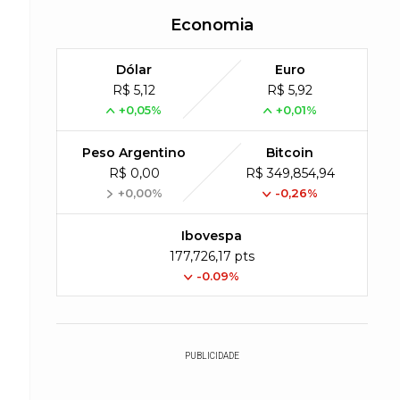
Economia
Dólar
Euro
R$ 5,12
R$ 5,92
+0,05%
+0,01%
Peso Argentino
Bitcoin
R$ 0,00
R$ 349,854,94
+0,00%
-0,26%
Ibovespa
177,726,17 pts
-0.09%
PUBLICIDADE