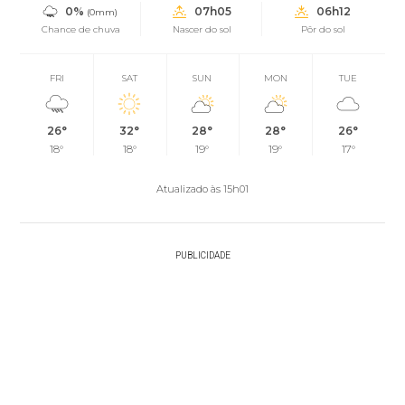
0%
07h05
06h12
(0mm)
Chance de chuva
Nascer do sol
Pôr do sol
FRI
SAT
SUN
MON
TUE
26°
32°
28°
28°
26°
18°
18°
19°
19°
17°
Atualizado às 15h01
PUBLICIDADE