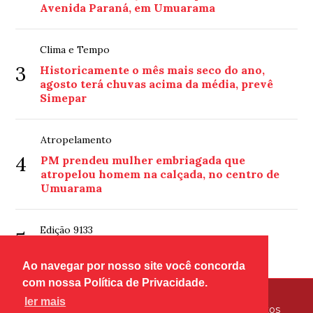
Avenida Paraná, em Umuarama
Clima e Tempo
3
Historicamente o mês mais seco do ano,
agosto terá chuvas acima da média, prevê
Simepar
Atropelamento
4
PM prendeu mulher embriagada que
atropelou homem na calçada, no centro de
Umuarama
Edição 9133
5
Edição 9133
Ao navegar por nosso site você concorda
com nossa Política de Privacidade.
ler mais
© Copyright 2026 - Tribuna Hoje - Todos os direitos