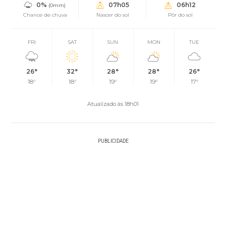
0%
07h05
06h12
(0mm)
Chance de chuva
Nascer do sol
Pôr do sol
FRI
SAT
SUN
MON
TUE
26°
32°
28°
28°
26°
18°
18°
19°
19°
17°
Atualizado às 18h01
PUBLICIDADE