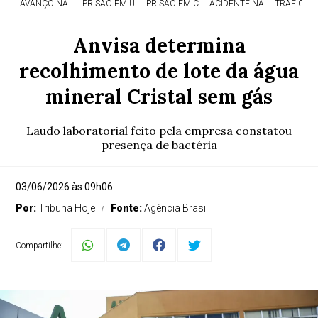
AVANÇO NA EDUCAÇÃO
PRISÃO EM UMUARAMA
PRISÃO EM CASCAVEL
ACIDENTE NA PR-323
TRÁFICO 
Anvisa determina
recolhimento de lote da água
mineral Cristal sem gás
Laudo laboratorial feito pela empresa constatou
presença de bactéria
03/06/2026 às 09h06
Por:
Tribuna Hoje
Fonte:
Agência Brasil
Compartilhe: