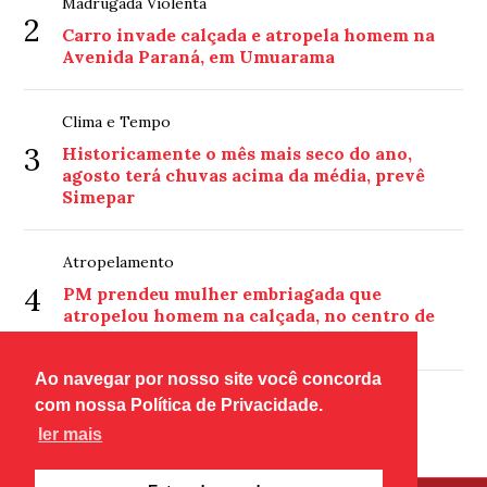
Madrugada Violenta
2
Carro invade calçada e atropela homem na
Avenida Paraná, em Umuarama
Clima e Tempo
3
Historicamente o mês mais seco do ano,
agosto terá chuvas acima da média, prevê
Simepar
Atropelamento
4
PM prendeu mulher embriagada que
atropelou homem na calçada, no centro de
Umuarama
Ao navegar por nosso site você concorda
Edição 9133
com nossa Política de Privacidade.
5
Edição 9133
ler mais