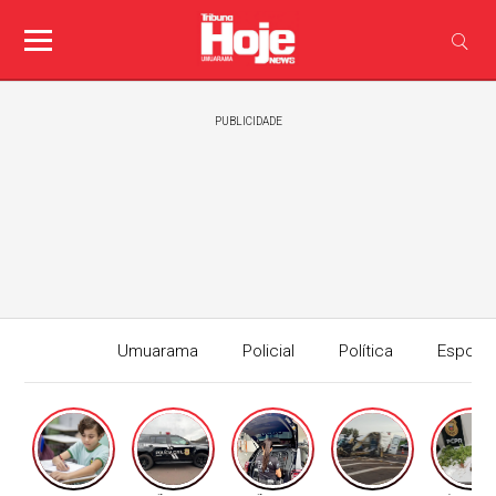
PUBLICIDADE
Umuarama
Policial
Política
Esport
Edição I