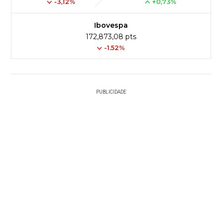
-3,12%
+0,73%
Ibovespa
172,873,08 pts
-1.52%
PUBLICIDADE