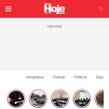
PUBLICIDADE
Umuarama
Policial
Política
Esport
Edição I