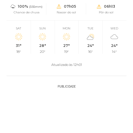
100%
07h05
06h13
(3.55mm)
Chance de chuva
Nascer do sol
Pôr do sol
SAT
SUN
MON
TUE
WED
31°
28°
27°
24°
24°
18°
20°
19°
16°
14°
Atualizado às 12h01
PUBLICIDADE