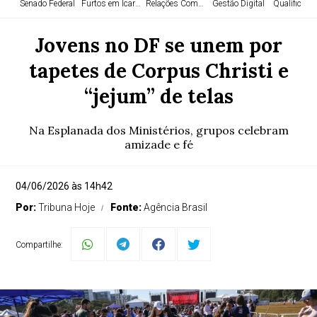
Senado Federal
Furtos em Icaraíma
Relações Comerciais
Gestão Digital
Qualificaçã
Jovens no DF se unem por
tapetes de Corpus Christi e
“jejum” de telas
Na Esplanada dos Ministérios, grupos celebram
amizade e fé
04/06/2026 às 14h42
Por:
Tribuna Hoje
Fonte:
Agência Brasil
Compartilhe: