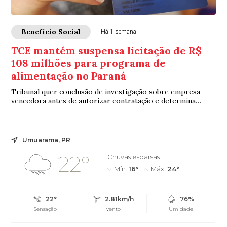
Benefício Social
Há 1 semana
TCE mantém suspensa licitação de R$
108 milhões para programa de
alimentação no Paraná
Tribunal quer conclusão de investigação sobre empresa
vencedora antes de autorizar contratação e determina
medidas para garantir continuidade do benefício
Umuarama, PR
22°
Chuvas esparsas
Mín.
16°
Máx.
24°
22°
2.81km/h
76%
Sensação
Vento
Umidade