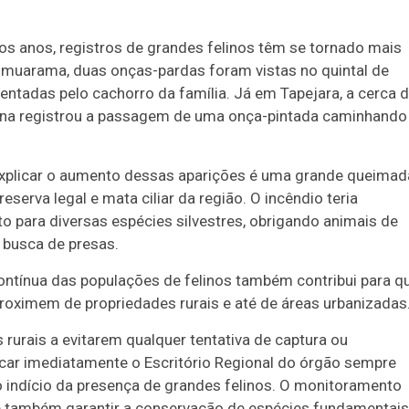
mos anos, registros de grandes felinos têm se tornado mais
muarama, duas onças-pardas foram vistas no quintal de
tadas pelo cachorro da família. Já em Tapejara, a cerca 
sina registrou a passagem de uma onça-pintada caminhando
explicar o aumento dessas aparições é uma grande queimad
erva legal e mata ciliar da região. O incêndio teria
to para diversas espécies silvestres, obrigando animais de
 busca de presas.
ontínua das populações de felinos também contribui para q
roximem de propriedades rurais e até de áreas urbanizadas
 rurais a evitarem qualquer tentativa de captura ou
ar imediatamente o Escritório Regional do órgão sempre
o indício da presença de grandes felinos. O monitoramento
e também garantir a conservação de espécies fundamentais