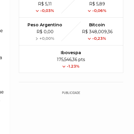
R$ 5,11
R$ 5,89
-0,03%
-0,06%
Peso Argentino
Bitcoin
de
R$ 0,00
R$ 348,009,36
+0,00%
-0,23%
Ibovespa
a
175,546,36 pts
-1.23%
ue
PUBLICIDADE
.