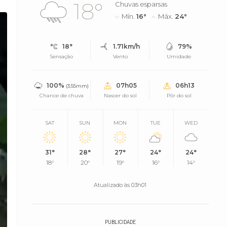
18°
Chuvas esparsas
Mín.
16°
Máx.
24°
18°
1.71km/h
79%
Sensação
Vento
Umidade
100%
07h05
06h13
(3.55mm)
Chance de chuva
Nascer do sol
Pôr do sol
SAT
SUN
MON
TUE
WED
31°
28°
27°
24°
24°
18°
20°
19°
16°
14°
Atualizado às 03h01
PUBLICIDADE