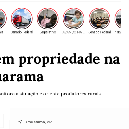
ia
Senado Federal
Legislativo
AVANÇO NA EDUCAÇÃO
Senado Federal
PRISÃO 
em propriedade na
uarama
itora a situação e orienta produtores rurais
Umuarama, PR