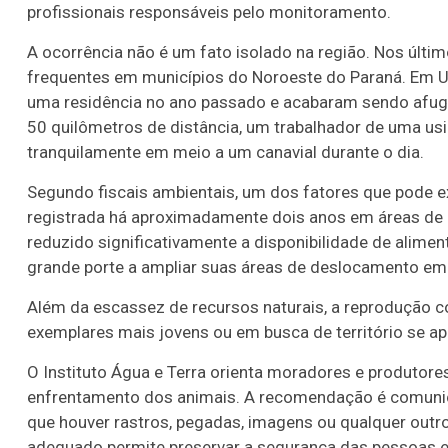
profissionais responsáveis pelo monitoramento.
A ocorrência não é um fato isolado na região. Nos últi
frequentes em municípios do Noroeste do Paraná. Em U
uma residência no ano passado e acabaram sendo afugen
50 quilômetros de distância, um trabalhador de uma u
tranquilamente em meio a um canavial durante o dia.
Segundo fiscais ambientais, um dos fatores que pode 
registrada há aproximadamente dois anos em áreas de res
reduzido significativamente a disponibilidade de alimen
grande porte a ampliar suas áreas de deslocamento em
Além da escassez de recursos naturais, a reprodução c
exemplares mais jovens ou em busca de território se ap
O Instituto Água e Terra orienta moradores e produtores
enfrentamento dos animais. A recomendação é comunic
que houver rastros, pegadas, imagens ou qualquer outr
adequado permite preservar a segurança das pessoas 