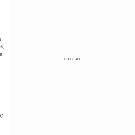
s.
s,
e
PUBLICIDADE
.
 O