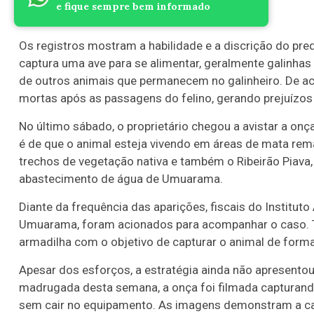
e fique sempre bem informado
Os registros mostram a habilidade e a discrição do pred
captura uma ave para se alimentar, geralmente galinha
de outros animais que permanecem no galinheiro. De a
mortas após as passagens do felino, gerando prejuízos 
No último sábado, o proprietário chegou a avistar a on
é de que o animal esteja vivendo em áreas de mata rema
trechos de vegetação nativa e também o Ribeirão Piava
abastecimento de água de Umuarama.
Diante da frequência das aparições, fiscais do Instituto
Umuarama, foram acionados para acompanhar o caso. Té
armadilha com o objetivo de capturar o animal de forma
Apesar dos esforços, a estratégia ainda não apresentou
madrugada desta semana, a onça foi filmada capturan
sem cair no equipamento. As imagens demonstram a cau