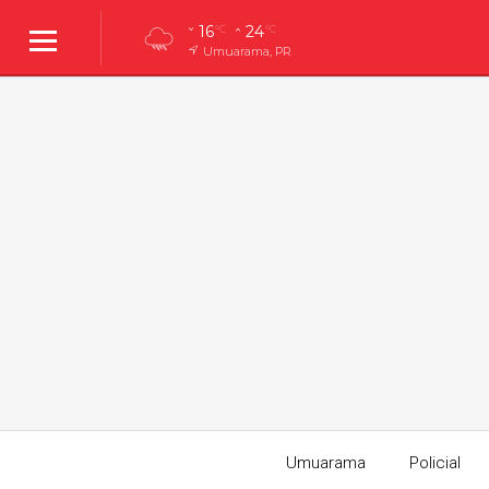
16
24
°C
°C
Umuarama, PR
Umuarama
Policial