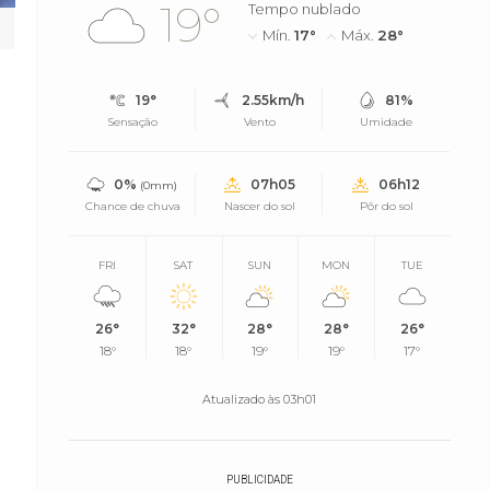
19°
Tempo nublado
Mín.
17°
Máx.
28°
19°
2.55km/h
81%
Sensação
Vento
Umidade
0%
07h05
06h12
(0mm)
Chance de chuva
Nascer do sol
Pôr do sol
FRI
SAT
SUN
MON
TUE
26°
32°
28°
28°
26°
18°
18°
19°
19°
17°
Atualizado às 03h01
PUBLICIDADE