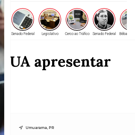
ionário
Senado Federal
Legislativo
Cerco ao Tráfico
Senado Federal
Bêbado ao
 EUA apresentar
a
ção
Umuarama, PR