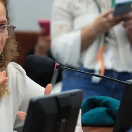
deral
Morte Violenta
Senado Federal
Tensão Familiar
Crédito no Campo
Prêmio Mil
governistas vão aos
contraponto à direit
upo pediu cooperação no combate ao crime sem interven