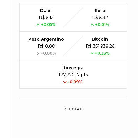
Dólar
Euro
R$ 5,12
R$ 5,92
+0,05%
+0,01%
Peso Argentino
Bitcoin
R$ 0,00
R$ 351,939,26
+0,00%
+0,33%
Ibovespa
177,726,17 pts
-0.09%
PUBLICIDADE