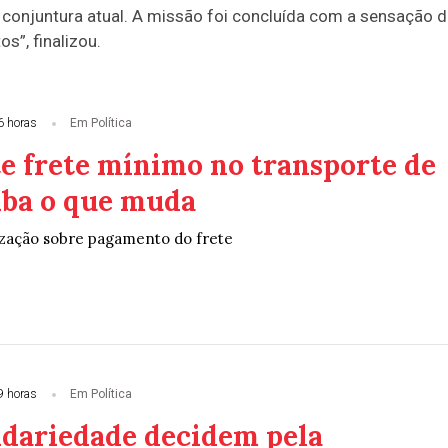
 conjuntura atual. A missão foi concluída com a sensação 
”, finalizou.
6 horas
Em Política
te frete mínimo no transporte de
aiba o que muda
lização sobre pagamento do frete
9 horas
Em Política
idariedade decidem pela