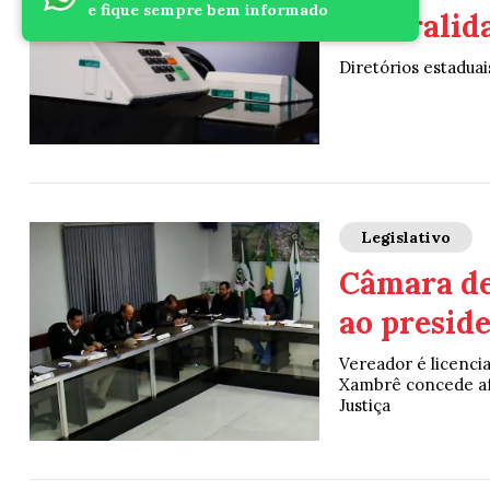
e fique sempre bem informado
neutralida
Diretórios estaduai
Legislativo
Câmara de
ao preside
Vereador é licenci
Xambrê concede af
Justiça