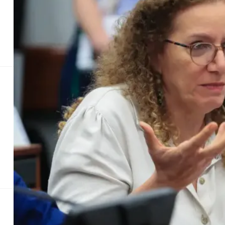
Política
Senado Federal
Economia
Política
Senado Fe
Parlamentares 
Gr