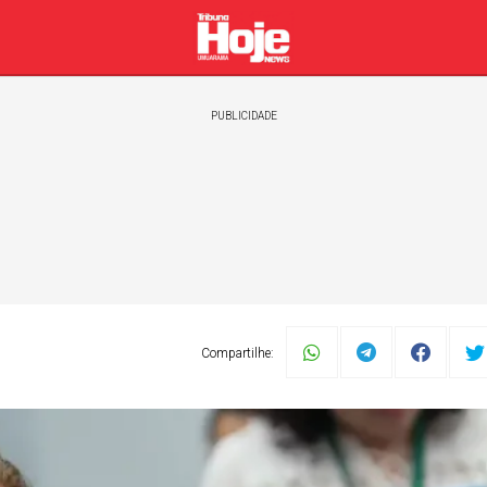
PUBLICIDADE
Compartilhe:
Política
Esportes
Automóveis
Geral
Zélia C