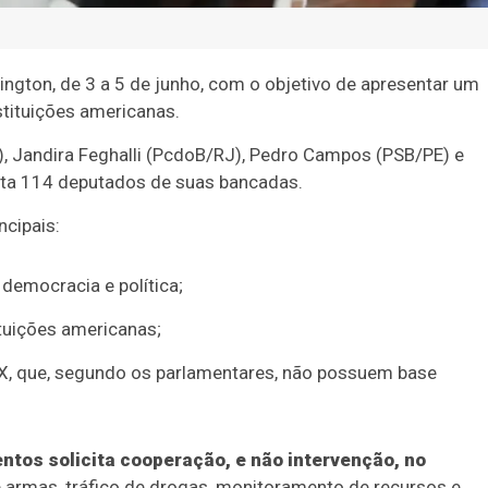
ngton, de 3 a 5 de junho, com o objetivo de apresentar um
nstituições americanas.
, Jandira Feghalli (PcdoB/RJ), Pedro Campos (PSB/PE) e
nta 114 deputados de suas bancadas.
ncipais:
 democracia e política;
tuições americanas;
 PIX, que, segundo os parlamentares, não possuem base
tos solicita cooperação, e não intervenção, no
e armas, tráfico de drogas, monitoramento de recursos e