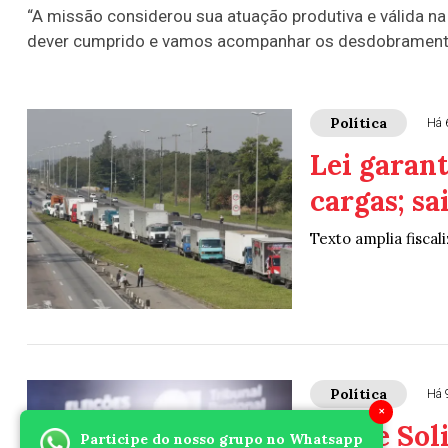
“A missão considerou sua atuação produtiva e válida na
dever cumprido e vamos acompanhar os desdobramentos
Política
Há 
Lei garan
cargas; s
Texto amplia fisca
Política
Há 
×
PRD e Sol
Participe do nosso grupo no Whatsapp