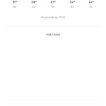
31°
28°
27°
24°
24°
18°
20°
19°
16°
14°
Atualizado às 21h01
PUBLICIDADE