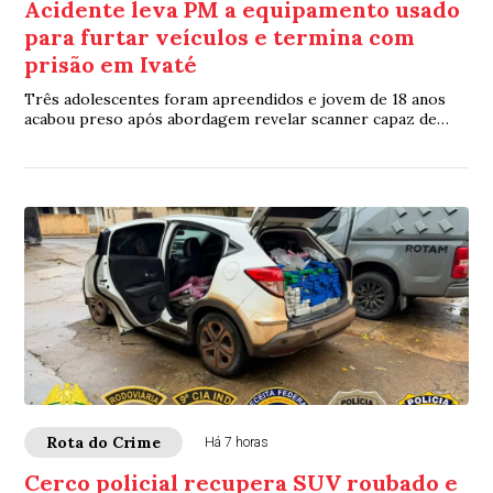
Acidente leva PM a equipamento usado
para furtar veículos e termina com
prisão em Ivaté
Três adolescentes foram apreendidos e jovem de 18 anos
acabou preso após abordagem revelar scanner capaz de
acessar sistemas eletrônicos de veículos
Rota do Crime
Há 7 horas
Cerco policial recupera SUV roubado e