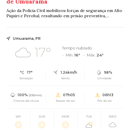
de Umuarama
Ação da Polícia Civil mobilizou forças de segurança em Alto
Piquiri e Perobal, resultando em prisão preventiva,
apreensão de drogas e flagrante por tráfico
Umuarama, PR
17°
Tempo nublado
Mín.
16°
Máx.
24°
17°
1.24km/h
98%
Sensação
Vento
Umidade
100%
07h05
06h13
(3.55mm)
Chance de chuva
Nascer do sol
Pôr do sol
SAT
SUN
MON
TUE
WED