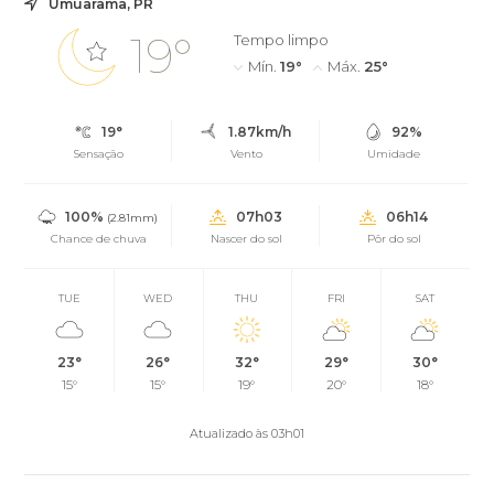
Umuarama, PR
19°
Tempo limpo
Mín.
19°
Máx.
25°
19°
1.87km/h
92%
Sensação
Vento
Umidade
100%
07h03
06h14
(2.81mm)
Chance de chuva
Nascer do sol
Pôr do sol
TUE
WED
THU
FRI
SAT
23°
26°
32°
29°
30°
15°
15°
19°
20°
18°
Atualizado às 03h01