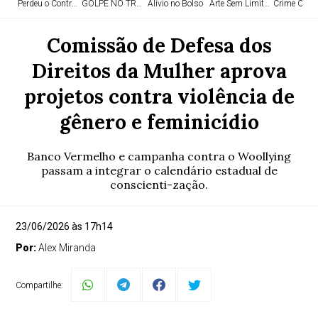
Perdeu o Controle
GOLPE NO TRÁFICO
Alívio no Bolso
Arte Sem Limites
Crime Orga
Comissão de Defesa dos
Direitos da Mulher aprova
projetos contra violência de
gênero e feminicídio
Banco Vermelho e campanha contra o Woollying
passam a integrar o calendário estadual de
conscienti-zação.
23/06/2026 às 17h14
Por:
Alex Miranda
Compartilhe: