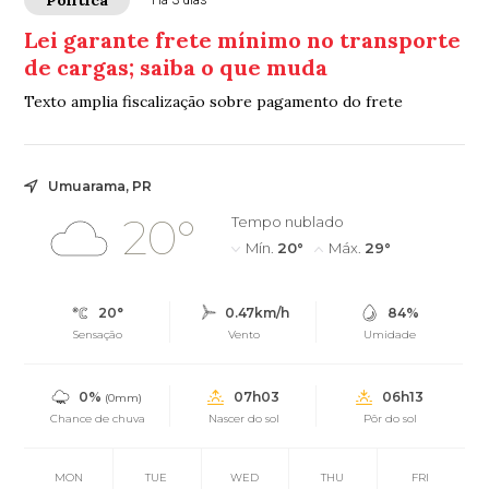
Lei garante frete mínimo no transporte
de cargas; saiba o que muda
Texto amplia fiscalização sobre pagamento do frete
Umuarama, PR
20°
Tempo nublado
Mín.
20°
Máx.
29°
20°
0.47km/h
84%
Sensação
Vento
Umidade
0%
07h03
06h13
(0mm)
Chance de chuva
Nascer do sol
Pôr do sol
MON
TUE
WED
THU
FRI