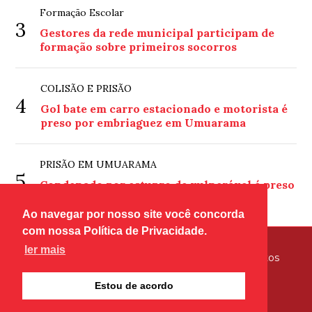
Formação Escolar
3
Gestores da rede municipal participam de
formação sobre primeiros socorros
COLISÃO E PRISÃO
4
Gol bate em carro estacionado e motorista é
preso por embriaguez em Umuarama
PRISÃO EM UMUARAMA
5
Condenado por estupro de vulnerável é preso
pela Polícia Civil em Umuarama
Ao navegar por nosso site você concorda
com nossa Política de Privacidade.
ler mais
© Copyright 2026 - Tribuna Hoje - Todos os direitos
reservados
Estou de acordo