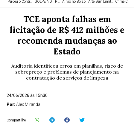
Perdeu o Controle
GOLPE NO TRÁFICO
Alívio no Bolso
Arte Sem Limites
Crime Orga
TCE aponta falhas em
licitação de R$ 412 milhões e
recomenda mudanças ao
Estado
Auditoria identificou erros em planilhas, risco de
sobrepreço e problemas de planejamento na
contratação de serviços de limpeza
24/06/2026 às 15h30
Por:
Alex Miranda
Compartilhe: