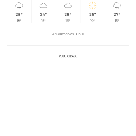
28°
24°
28°
26°
27°
18°
15°
16°
19°
15°
Atualizado às 06h01
PUBLICIDADE